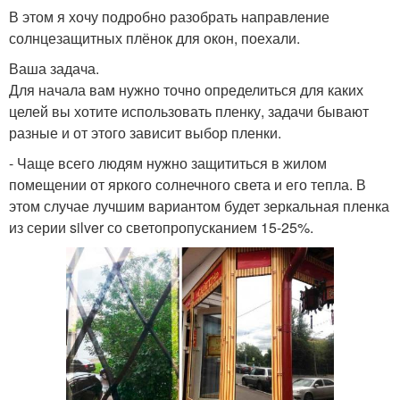
В этом я хочу подробно разобрать направление
солнцезащитных плёнок для окон, поехали.
Непрозрачные шторы
Ткани для штор
Ваша задача.
Для начала вам нужно точно определиться для каких
целей вы хотите использовать пленку, задачи бывают
разные и от этого зависит выбор пленки.
Шторы на пластиковые
- Чаще всего людям нужно защититься в жилом
Шторы в кассете
окна
помещении от яркого солнечного света и его тепла. В
этом случае лучшим вариантом будет зеркальная пленка
из серии silver со светопропусканием 15-25%.
Шторы для окон
Шторы в интерьере
Шторы для
Солнцезащитные
пластиковых окон
шторы