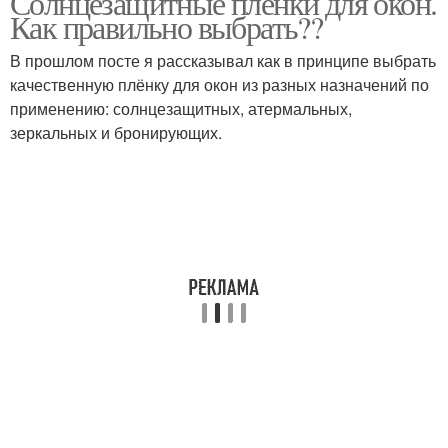
Солнцезащитные пленки для окон.
Как правильно выбрать??
В прошлом посте я рассказывал как в принципе выбрать
качественную плёнку для окон из разных назначений по
Рулонная штора
Шторы на балкон
применению: солнцезащитных, атермальных,
зеркальных и бронирующих.
Шторы по размеру
Шторы на кухню
Шторы на пластиковые
Светонепроницаемые
окно
шторы
Шторы из плотной
Шторы по
ткани
светопроницаемости