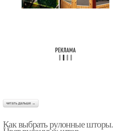
Шторы на окнах
Шторы из ткани
Обозначения на
Ткани для рулонных
рулонных шторах
штор
Ткань для штор
Шторы с защитой
читать дальше →
Требования к плотным
Плотные шторы
шторам
Как выбрать рулонные шторы.
Цвет рулонных штор