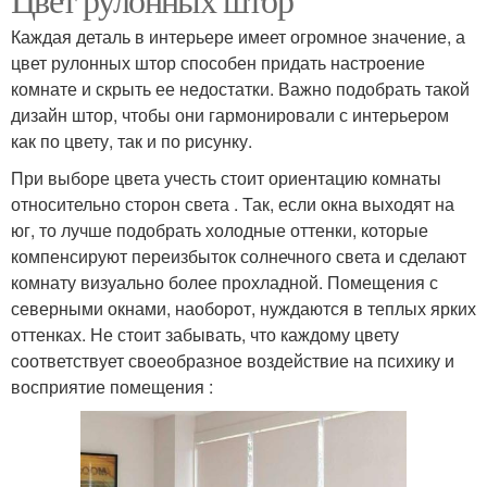
Шторы для детской
Шторы в детскую
Каждая деталь в интерьере имеет огромное значение, а
комнаты
комнату
цвет рулонных штор способен придать настроение
комнате и скрыть ее недостатки. Важно подобрать такой
дизайн штор, чтобы они гармонировали с интерьером
как по цвету, так и по рисунку.
Шторы в комнату
Шторы из хлопка
При выборе цвета учесть стоит ориентацию комнаты
относительно сторон света . Так, если окна выходят на
юг, то лучше подобрать холодные оттенки, которые
компенсируют переизбыток солнечного света и сделают
Кассетные шторы
Шторы с пружиной
комнату визуально более прохладной. Помещения с
северными окнами, наоборот, нуждаются в теплых ярких
оттенках. Не стоит забывать, что каждому цвету
соответствует своеобразное воздействие на психику и
Ткань для римских
восприятие помещения :
Шторы на окна
штор