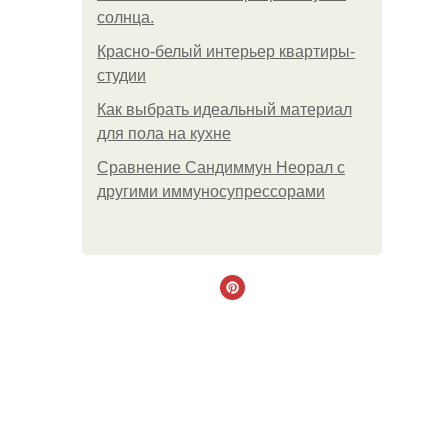
солнца.
Красно-белый интерьер квартиры-
студии
Как выбрать идеальный материал
для пола на кухне
Сравнение Сандиммун Неорал с
другими иммуносупрессорами