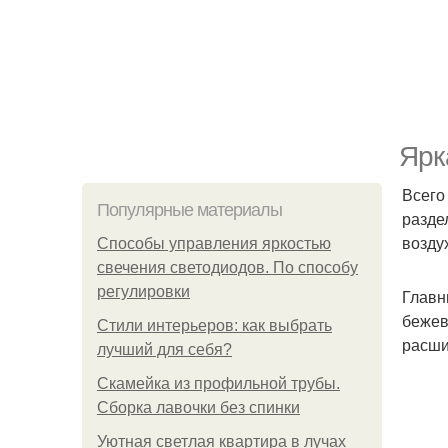
Ярк
Всего
Популярные материалы
разде
возду
Способы управления яркостью
свечения светодиодов. По способу
регулировки
Главн
бежев
Стили интерьеров: как выбрать
расши
лучший для себя?
Скамейка из профильной трубы.
Сборка лавочки без спинки
Уютная светлая квартира в лучах