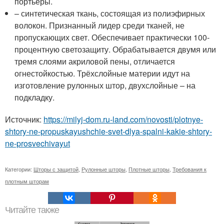
портьеры.
– синтетическая ткань, состоящая из полиэфирных
волокон. Признанный лидер среди тканей, не
пропускающих свет. Обеспечивает практически 100-
процентную светозащиту. Обрабатывается двумя или
тремя слоями акриловой пены, отличается
огнестойкостью. Трёхслойные материи идут на
изготовление рулонных штор, двухслойные – на
подкладку.
Источник:
https://milyj-dom.ru-land.com/novosti/plotnye-
shtory-ne-propuskayushchie-svet-dlya-spalni-kakie-shtory-
ne-prosvechivayut
Категории:
Шторы с защитой
,
Рулонные шторы
,
Плотные шторы
,
Требования к
плотным шторам
Читайте также