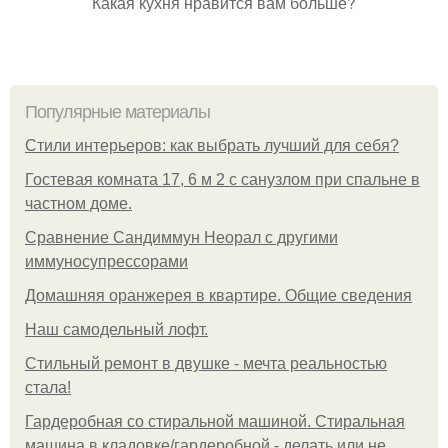
Какая кухня нравится вам больше?
Популярные материалы
Стили интерьеров: как выбрать лучший для себя?
Гостевая комната 17, 6 м 2 с санузлом при спальне в
частном доме.
Сравнение Сандиммун Неорал с другими
иммуносупрессорами
Домашняя оранжерея в квартире. Общие сведения
Наш самодельный лофт.
Стильный ремонт в двушке - мечта реальностью
стала!
Гардеробная со стиральной машиной. Стиральная
машина в кладовке/гардеробной - делать или не