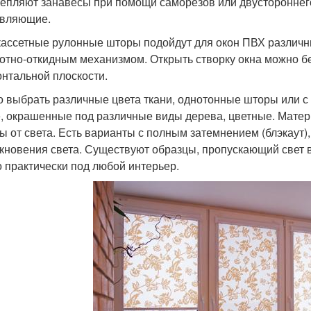
епляют занавесы при помощи саморезов или двустороннего 
вляющие.
ассетные рулонные шторы подойдут для окон ПВХ различны
отно-откидным механизмом. Открыть створку окна можно бес
онтальной плоскости.
 выбрать различные цвета ткани, однотонные шторы или с
, окрашенные под различные виды дерева, цветные. Мате
ы от света. Есть варианты с полным затемнением (блэкаут)
кновения света. Существуют образцы, пропускающий свет 
 практически под любой интерьер.