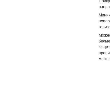
Прикр
напра
Миник
повор
гориз
Можно
белые
защит
прони
можно