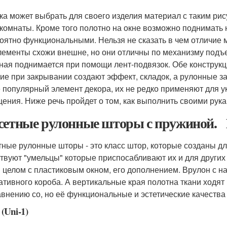
ка может выбрать для своего изделия материал с таким рис
 комнаты. Кроме того полотно на окне возможно поднимать
оятно функциональными. Нельзя не сказать в чем отличие
лементы схожи внешне, но они отличны по механизму подъ
ная поднимается при помощи лент-подвязок. Обе конструкц
ие при закрывании создают эффект, складок, а рулонные з
 популярный элемент декора, их не редко применяют для у
ения. Ниже речь пройдет о том, как выполнить своими рука
сетные рулонные шторы с пружиной. 
тные рулонные шторы - это класс штор, которые созданы дл
твуют "умельцы" которые приспосабливают их и для других 
 целом с пластиковым окном, его дополнением. Врулон с н
ативного короба. А вертикальные края полотна ткани ходя
авнению со, но её функциональные и эстетические качества
 (Uni-1)