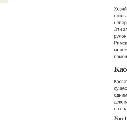
Хозяй
стиль
невер
Эти э
рулон
Римск
менее
помещ
Кас
Кассе
сущес
одним
декор
по ср
Уни-1