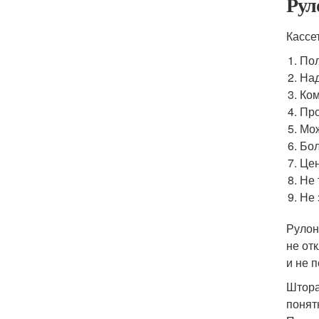
Рул
Кассе
Пол
Над
Ком
Про
Мож
Бол
Цен
Не 
Не 
Рулон
не от
и не 
Штора
понят