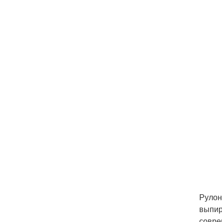
Рулон
выпир
совре