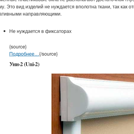
му. Это вид изделий не нуждается вполотна ткани, так как о
ативными направляющими.
Не нуждается в фиксаторах
{source}
Подробнее…
{/source}
Уни-2 (Uni-2)