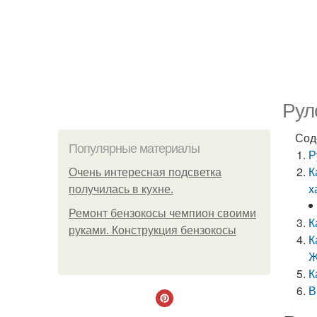
Рул
Сод
Популярные материалы
Р
К
Очень интересная подсветка
х
получилась в кухне.
Ремонт бензокосы чемпион своими
К
руками. Конструкция бензокосы
К
Ж
К
В