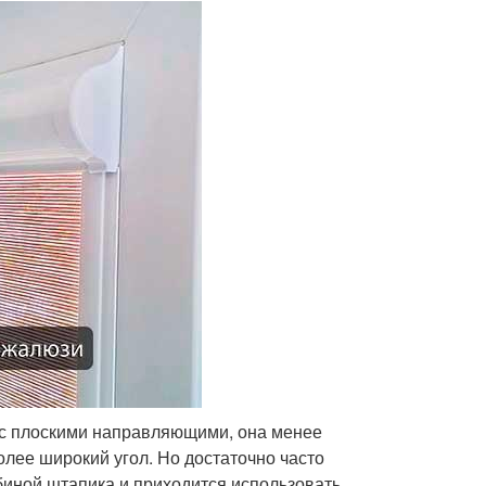
мас плоскими направляющими, она менее
олее широкий угол. Но достаточно часто
биной штапика и приходится использовать