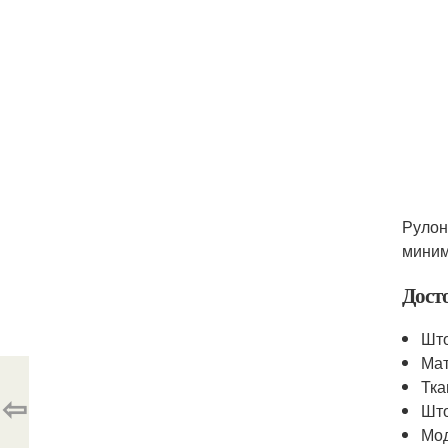
Рулон
мини
Дост
Што
Мат
Тка
⇦
Што
Мод