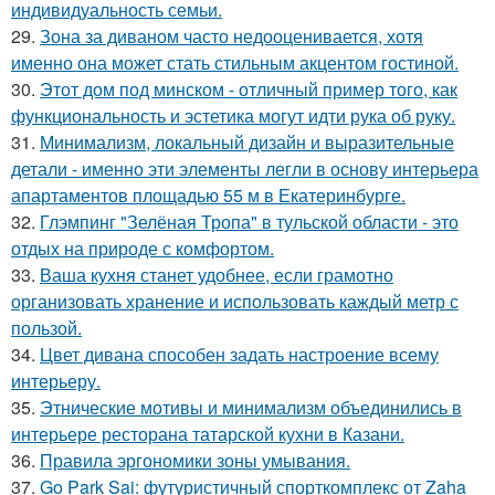
индивидуальность семьи.
29.
Зона за диваном часто недооценивается, хотя
именно она может стать стильным акцентом гостиной.
30.
Этот дом под минском - отличный пример того, как
функциональность и эстетика могут идти рука об руку.
31.
Минимализм, локальный дизайн и выразительные
детали - именно эти элементы легли в основу интерьера
апартаментов площадью 55 м в Екатеринбурге.
32.
Глэмпинг "Зелёная Тропа" в тульской области - это
отдых на природе с комфортом.
33.
Ваша кухня станет удобнее, если грамотно
организовать хранение и использовать каждый метр с
пользой.
34.
Цвет дивана способен задать настроение всему
интерьеру.
35.
Этнические мотивы и минимализм объединились в
интерьере ресторана татарской кухни в Казани.
36.
Правила эргономики зоны умывания.
37.
Go Park Sai: футуристичный спорткомплекс от Zaha