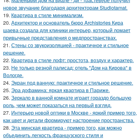
18.
Маленький дом на виале - ди - трастевере получил
новое звучание благодаря архитекторам Studiotamat.
19.
Квартира в стиле минимализм.
20.
Архитектор и основатель бюро Archistories Кира
шаева создала для клиники интерьер, который ломает
привычные представления о медпространствах.
21.
Стены со звукоизоляцией - практичное и стильное
решение.
22.
Квартира в стиле лофт: простота, воздух и характер.
23.
Не только резной палисад: отель "Дом на Кирова" в
Вологде.
24.
Экран под ванную: практичное и стильное решение.
25.
Эра дофамина: яркая квартира в Париже.
26.
Зеркало в ванной комнате играет гораздо большую
роль, чем может показаться на первый взгляд.
27.
Интерьер новой оптики в Москве - яркий пример того,
как цвет и детали формируют настроение пространства.
28.
Эта минская квартира - пример того, как можно
объединить легкость французского стиля и