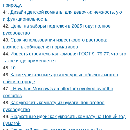
природу.
41.
Дизайн детской комнаты для девочки: нежность, уют
и функциональность.
42.
Цены на заборы под ключ в 2025 году: полное
руководство
43.
Срок использования известкового раствора:
важность соблюдения нормативов
44.
Известь строительная комовая ГОСТ 9179 77: что это
такое и где применяется
45.
10
46.
Какие уникальные архитектурные объекты можно
найти в городе
47.
- How has Moscow's architecture evolved over the
centuries
48.
Как украсить комнату из бумаги: пошаговое
руководство
49.
Бюджетные идеи: как украсить комнату на Новый год
бумагой