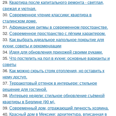
29.
Квартира после капитального ремонта - светлая,
свежая и уютная.
30.
Современное чтение классики: квартира в
сталинском доме.
31.
Африканские ритмы в современном пространстве.
32.
Современное пространство с лёгким характером.
33.
Как выбрать идеальное напольное покрытие для
кухни: советы и рекомендации
34.
Идея для обновления прихожей своими руками.
35.
Что постелить на пол в кухне: основные варианты и
советы
36.
Как можно скрыть стояк отопления, но оставить к
нему доступ.
37.
Терракотовый оттенок в интерьере: стильное
решение для гостиной.
38.
Интерьер недели: стильное обновление съёмной
квартиры в Берлине (90 м).
39.
Современный дом, отражающий личность хозяина.
40.
Красный дом в Мексике: архитектура, вписанная в