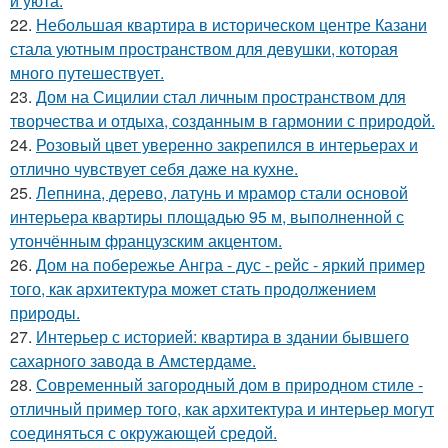
и уюта.
22.
Небольшая квартира в историческом центре Казани
стала уютным пространством для девушки, которая
много путешествует.
23.
Дом на Сицилии стал личным пространством для
творчества и отдыха, созданным в гармонии с природой.
24.
Розовый цвет уверенно закрепился в интерьерах и
отлично чувствует себя даже на кухне.
25.
Лепнина, дерево, латунь и мрамор стали основой
интерьера квартиры площадью 95 м, выполненной с
утончённым французским акцентом.
26.
Дом на побережье Ангра - дус - рейс - яркий пример
того, как архитектура может стать продолжением
природы.
27.
Интерьер с историей: квартира в здании бывшего
сахарного завода в Амстердаме.
28.
Современный загородный дом в природном стиле -
отличный пример того, как архитектура и интерьер могут
соединяться с окружающей средой.