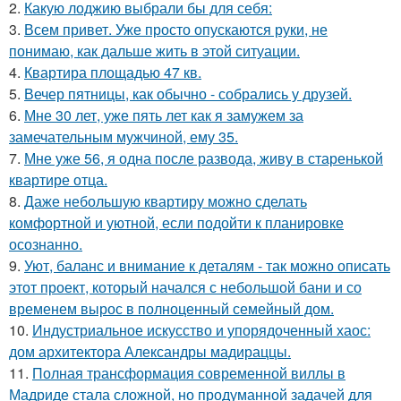
2.
Какую лоджию выбрали бы для себя:
3.
Всем привет. Уже просто опускаются руки, не
понимаю, как дальше жить в этой ситуации.
4.
Квартира площадью 47 кв.
5.
Вечер пятницы, как обычно - собрались у друзей.
6.
Мне 30 лет, уже пять лет как я замужем за
замечательным мужчиной, ему 35.
7.
Мне уже 56, я одна после развода, живу в старенькой
квартире отца.
8.
Даже небольшую квартиру можно сделать
комфортной и уютной, если подойти к планировке
осознанно.
9.
Уют, баланс и внимание к деталям - так можно описать
этот проект, который начался с небольшой бани и со
временем вырос в полноценный семейный дом.
10.
Индустриальное искусство и упорядоченный хаос:
дом архитектора Александры мадираццы.
11.
Полная трансформация современной виллы в
Мадриде стала сложной, но продуманной задачей для