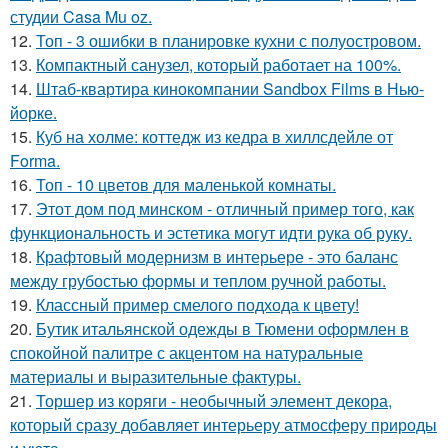
студии Casa Mu oz.
12.
Топ - 3 ошибки в планировке кухни с полуостровом.
13.
Компактный санузел, который работает на 100%.
14.
Штаб-квартира кинокомпании Sandbox Films в Нью-
йорке.
15.
Куб на холме: коттедж из кедра в хиллсдейле от
Forma.
16.
Топ - 10 цветов для маленькой комнаты.
17.
Этот дом под минском - отличный пример того, как
функциональность и эстетика могут идти рука об руку.
18.
Крафтовый модернизм в интерьере - это баланс
между грубостью формы и теплом ручной работы.
19.
Классный пример смелого подхода к цвету!
20.
Бутик итальянской одежды в Тюмени оформлен в
спокойной палитре с акцентом на натуральные
материалы и выразительные фактуры.
21.
Торшер из коряги - необычный элемент декора,
который сразу добавляет интерьеру атмосферу природы