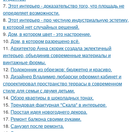
7.
Этот интерьер - доказательство того, что площадь не
определяет возможности.
8.
Этот интерьер - про честную индустриальную эстетику,
в которой нет случайных решений.
9.
Дом, в котором цвет - это настроение.
10.
Дом, в котором разрешено всё.
11.
Архитектор Анна скорик создала эклектичный
интерьер, объединив современные материалы и
винтажные формы.
12.
Подоконник из обрезков: бюджетно и красиво.
13.
Дизайнер Владимир любарски оформил кабинет и
спроектировал пространство террасы в современном
стиле для семьи с двумя детьми.
14.
Обзор квартиры в шоколадных тонах.
15.
Трендовая фактурная "Скала" в интерьере.
16.
Простая идея новогоднего декора.
17.
Ремонт балкона своими руками.
18.
Санузел после ремонта.