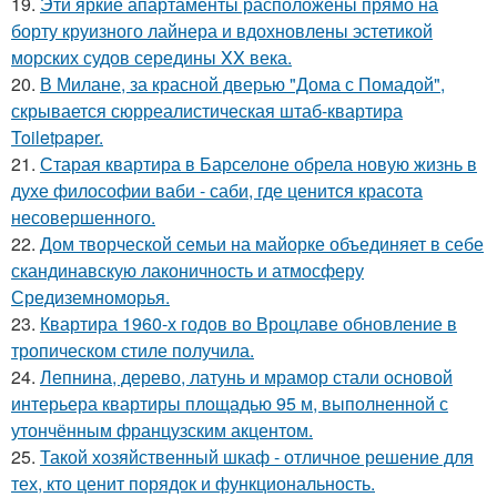
19.
Эти яркие апартаменты расположены прямо на
борту круизного лайнера и вдохновлены эстетикой
морских судов середины XX века.
20.
В Милане, за красной дверью "Дома с Помадой",
скрывается сюрреалистическая штаб-квартира
Toiletpaper.
21.
Старая квартира в Барселоне обрела новую жизнь в
духе философии ваби - саби, где ценится красота
несовершенного.
22.
Дом творческой семьи на майорке объединяет в себе
скандинавскую лаконичность и атмосферу
Средиземноморья.
23.
Квартира 1960-х годов во Вроцлаве обновление в
тропическом стиле получила.
24.
Лепнина, дерево, латунь и мрамор стали основой
интерьера квартиры площадью 95 м, выполненной с
утончённым французским акцентом.
25.
Такой хозяйственный шкаф - отличное решение для
тех, кто ценит порядок и функциональность.