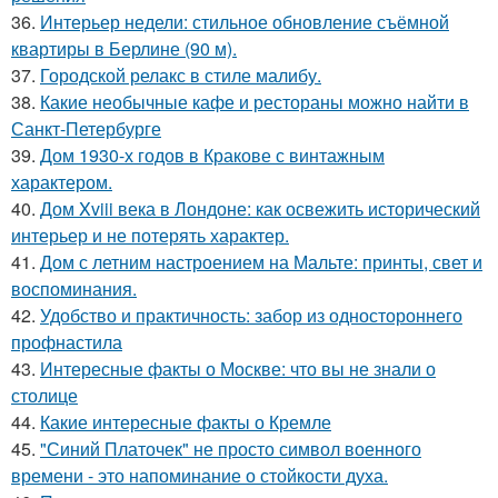
36.
Интерьер недели: стильное обновление съёмной
квартиры в Берлине (90 м).
37.
Городской релакс в стиле малибу.
38.
Какие необычные кафе и рестораны можно найти в
Санкт-Петербурге
39.
Дом 1930-х годов в Кракове с винтажным
характером.
40.
Дом Xviii века в Лондоне: как освежить исторический
интерьер и не потерять характер.
41.
Дом с летним настроением на Мальте: принты, свет и
воспоминания.
42.
Удобство и практичность: забор из одностороннего
профнастила
43.
Интересные факты о Москве: что вы не знали о
столице
44.
Какие интересные факты о Кремле
45.
"Синий Платочек" не просто символ военного
времени - это напоминание о стойкости духа.