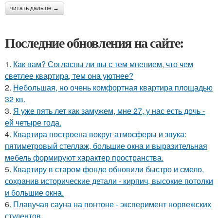
читать дальше →
Последние обновления на сайте:
1.
Как вам? Согласны ли вы с тем мнением, что чем
светлее квартира, тем она уютнее?
2.
Небольшая, но очень комфортная квартира площадью
32 кв.
3.
Я уже пять лет как замужем, мне 27, у нас есть дочь -
ей четыре года.
4.
Квартира построена вокруг атмосферы и звука:
пятиметровый стеллаж, большие окна и выразительная
мебель формируют характер пространства.
5.
Квартиру в старом фонде обновили быстро и смело,
сохранив исторические детали - кирпич, высокие потолки
и большие окна.
6.
Плавучая сауна на понтоне - эксперимент норвежских
студентов.