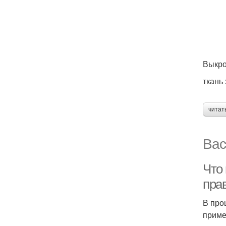
Выкро
ткань
читат
Вас
Что 
пра
В про
приме