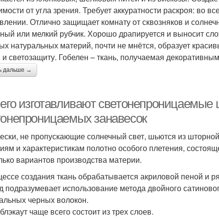
имости от угла зрения. Требует аккуратности раскроя: во в
влении. Отлично защищает комнату от сквозняков и солнечн
пный или мелкий рубчик. Хорошо драпируется и выносит сл
ых натуральных материй, почти не мнётся, образует краси
 и светозащиту. Гобелен – ткань, получаемая декоративны
ь дальше →
чего изготавливают светонепроницаемые ш
тонепроницаемых занавесок
ески, не пропускающие солнечный свет, шьются из шторной 
иям и характеристикам полотно особого плетения, состояще
лько вариантов производства материи.
цессе создания ткань обрабатывается акриловой пеной и 
д подразумевает использование метода двойного сатиново
альных черных волокон.
блэкаут чаще всего состоит из трех слоев.