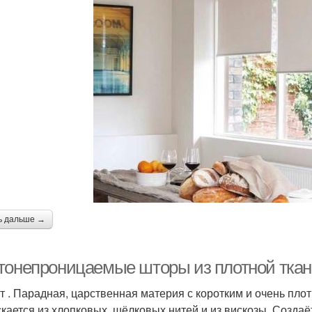
ь дальше →
тонепроницаемые шторы из плотной ткан
т . Парадная, царственная материя с коротким и очень пло
кается из хлопковых, шёлковых нитей и из вискозы. Создаё