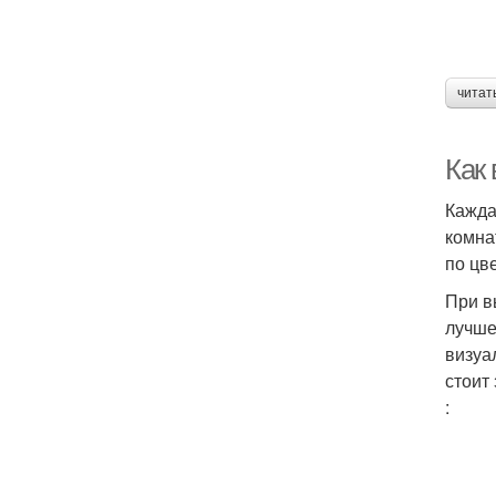
читат
Как
Кажда
комна
по цве
При в
лучше
визуа
стоит
: