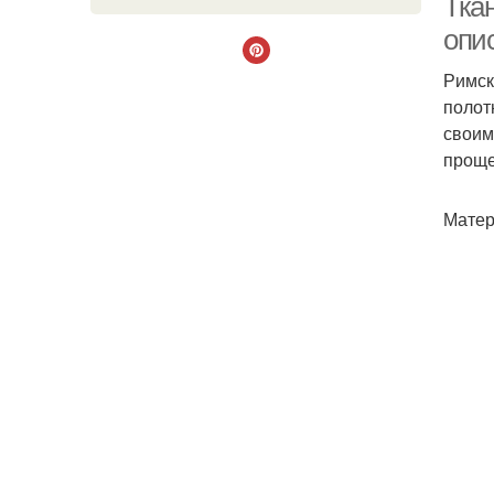
Тка
опи
Римск
полот
своим
проще
Матер