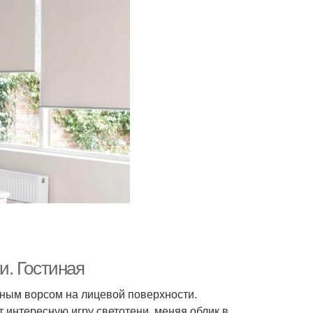
и. Гостиная
тным ворсом на лицевой поверхности.
т интересную игру светотени, меняя облик в