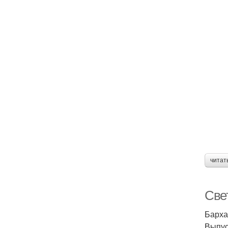
читат
Све
Барха
Выпус