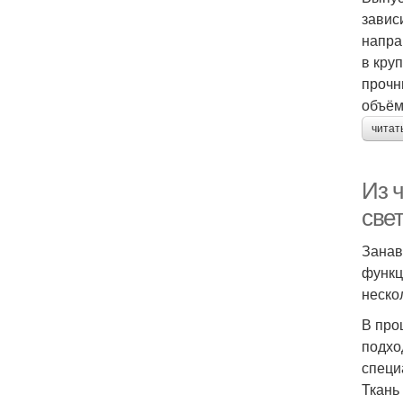
завис
напра
в кру
прочн
объём
читат
Из 
све
Занав
функц
неско
В про
подхо
специ
Ткань 