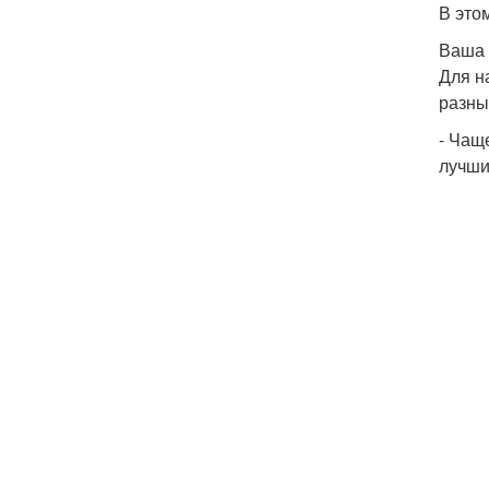
В это
Ваша 
Для н
разны
- Чащ
лучши