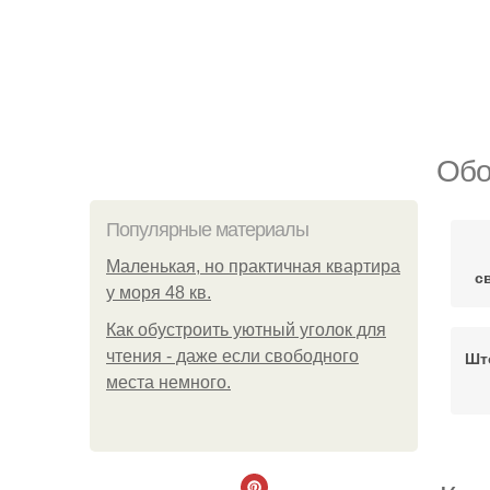
Обо
Популярные материалы
Маленькая, но практичная квартира
с
у моря 48 кв.
Как обустроить уютный уголок для
чтения - даже если свободного
Шт
места немного.