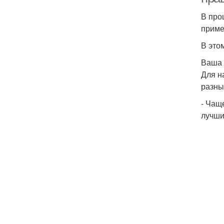
В про
приме
В это
Ваша 
Для н
разны
- Чащ
лучши