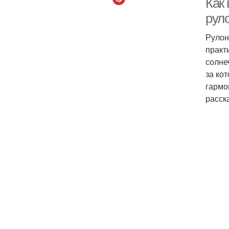
Как
рул
Рулон
практ
солне
за ко
гармо
расск