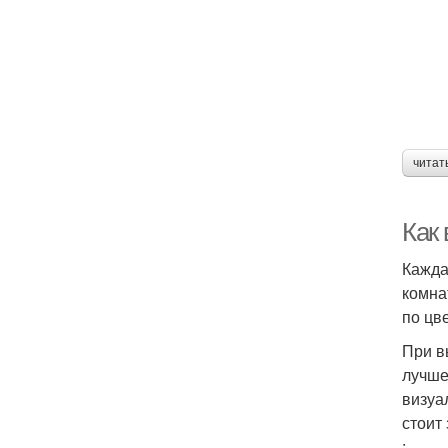
читат
Как
Кажда
комна
по цве
При в
лучше
визуа
стоит
: