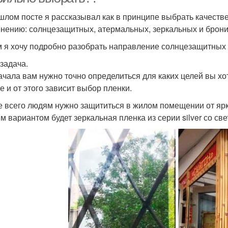
шлом посте я рассказывал как в принципе выбрать качестве
нению: солнцезащитных, атермальных, зеркальных и брон
м я хочу подробно разобрать направление солнцезащитных 
задача.
ачала вам нужно точно определиться для каких целей вы хо
е и от этого зависит выбор пленки.
е всего людям нужно защититься в жилом помещении от ярко
м вариантом будет зеркальная пленка из серии silver со св