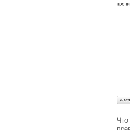
прони
читат
Что 
пра