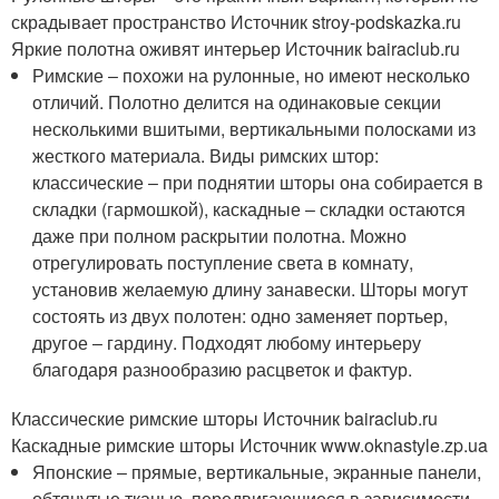
скрадывает пространство Источник stroy-podskazka.ru
Яркие полотна оживят интерьер Источник bairaclub.ru
Римские ‒ похожи на рулонные, но имеют несколько
отличий. Полотно делится на одинаковые секции
несколькими вшитыми, вертикальными полосками из
жесткого материала. Виды римских штор:
классические ‒ при поднятии шторы она собирается в
складки (гармошкой), каскадные ‒ складки остаются
даже при полном раскрытии полотна. Можно
отрегулировать поступление света в комнату,
установив желаемую длину занавески. Шторы могут
состоять из двух полотен: одно заменяет портьер,
другое ‒ гардину. Подходят любому интерьеру
благодаря разнообразию расцветок и фактур.
Классические римские шторы Источник bairaclub.ru
Каскадные римские шторы Источник www.oknastyle.zp.ua
Японские ‒ прямые, вертикальные, экранные панели,
обтянутые тканью, передвигающиеся в зависимости