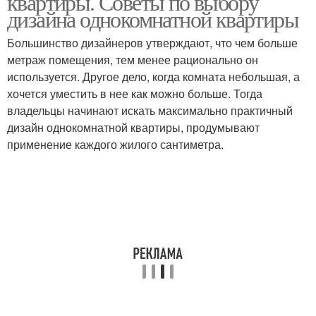
квартиры. Советы по выбору
дизайна однокомнатной квартиры
Большинство дизайнеров утверждают, что чем больше
метраж помещения, тем менее рационально он
Квартиры для семьи
Квартиры на спальню
используется. Другое дело, когда комната небольшая, а
хочется уместить в нее как можно больше. Тогда
владельцы начинают искать максимально практичный
Мебели в
Интерьер для
дизайн однокомнатной квартиры, продумывают
однокомнатной
однокомнатной
применение каждого жилого сантиметра.
квартире
квартиры
Квартиры с отдельной
кухней