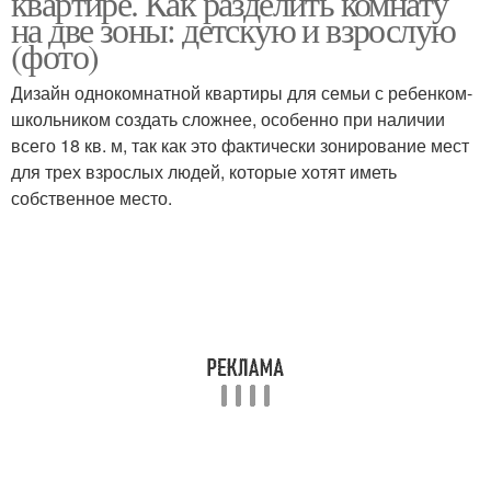
квартире. Как разделить комнату
на две зоны: детскую и взрослую
(фото)
Дизайн однокомнатной квартиры для семьи с ребенком-
Квартиры на спальню
Комнатная квартира
школьником создать сложнее, особенно при наличии
всего 18 кв. м, так как это фактически зонирование мест
для трех взрослых людей, которые хотят иметь
Мебели в
собственное место.
однокомнатной
Квартира с ребенком
квартире
Однушка для семьи
Метры для семьи