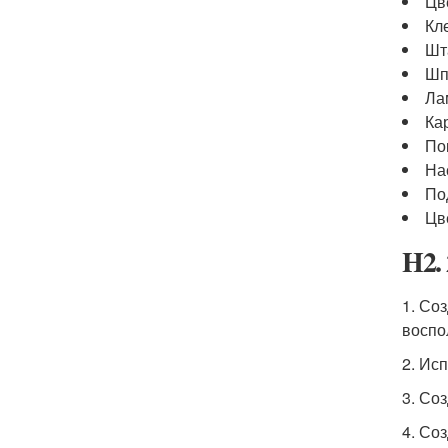
Цв
Кл
Шт
Шп
Ла
Ка
По
На
По
Цв
H2.
1. Со
воспо
2. Ис
3. Со
4. Со