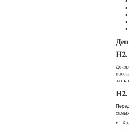
Деш
H2.
Декор
расск
затрат
H2.
Перед
самых
Хо