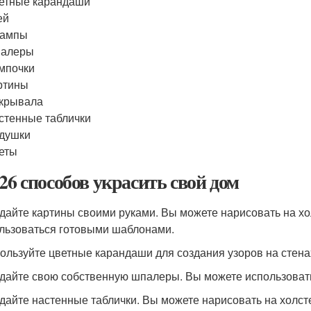
етные карандаши
ей
ампы
алеры
мпочки
ртины
крывала
стенные таблички
душки
еты
 26 способов украсить свой дом
здайте картины своими руками. Вы можете нарисовать на хол
льзоваться готовыми шаблонами.
пользуйте цветные карандаши для создания узоров на стена
здайте свою собственную шпалеры. Вы можете использовать
здайте настенные таблички. Вы можете нарисовать на холсте 