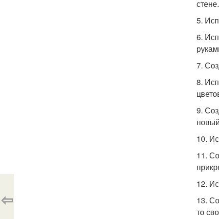
стене.
5. Ис
6. Ис
рукам
7. Со
8. Ис
цвето
9. Со
новый
10. И
11. С
прикре
12. И
⇦
13. С
то сво