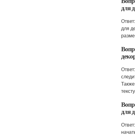
Вопр
для 
Ответ
для д
разме
Вопро
деко
Ответ
следи
Также
текст
Вопр
для 
Ответ
начат