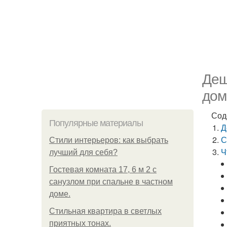
Деш
дом
Сод
Популярные материалы
Д
С
Стили интерьеров: как выбрать
Ч
лучший для себя?
Гостевая комната 17, 6 м 2 с
санузлом при спальне в частном
доме.
Стильная квартира в светлых
приятных тонах.