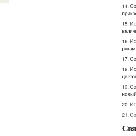
14. С
прикре
15. И
велич
16. И
рукам
17. С
18. И
цвето
19. С
новый
20. И
21. С
Свя