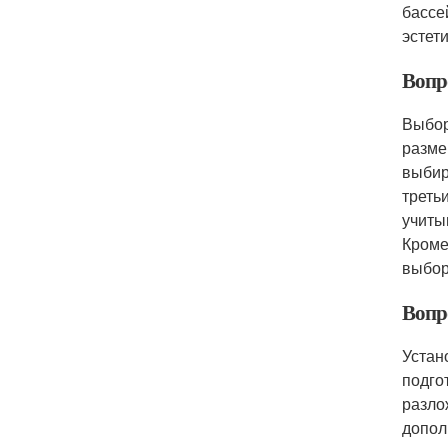
бассе
эстет
Вопр
Выбор
разме
выбир
треть
учиты
Кроме
выбор
Вопро
Устан
подго
разло
допол