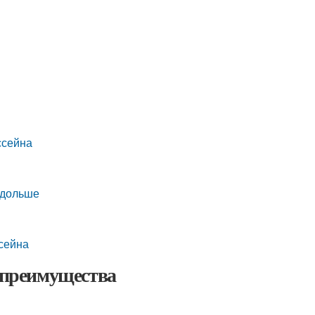
ссейна
 дольше
ссейна
и преимущества