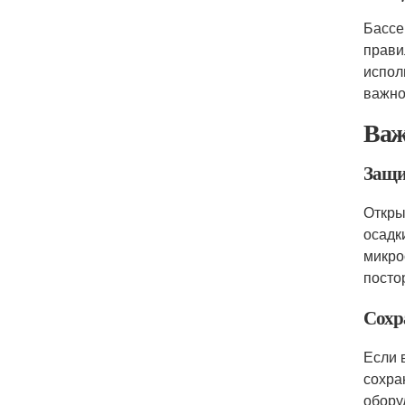
Бассе
прави
испол
важно
Важ
Защи
Откры
осадк
микро
посто
Сохр
Если 
сохра
обору