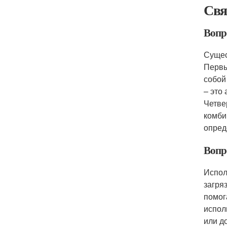
Свя
Вопр
Сущес
Первы
собой
– это
Четве
комби
опред
Вопр
Испол
загря
помог
испол
или д