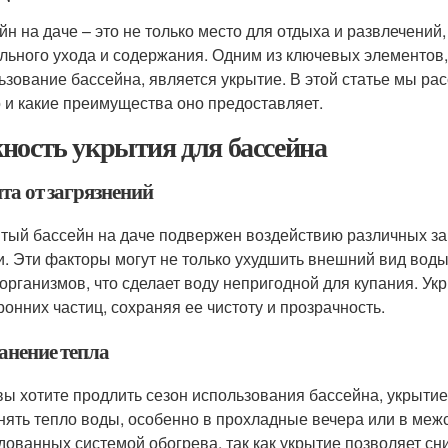
йн на даче – это не только место для отдыха и развлечений
льного ухода и содержания. Одним из ключевых элементов
ьзование бассейна, является укрытие. В этой статье мы ра
 и какие преимущества оно предоставляет.
ность укрытия для бассейна
та от загрязнений
тый бассейн на даче подвержен воздействию различных загр
и. Эти факторы могут не только ухудшить внешний вид воды,
организмов, что сделает воду непригодной для купания. У
ронних частиц, сохраняя ее чистоту и прозрачность.
анение тепла
вы хотите продлить сезон использования бассейна, укрыти
нять тепло воды, особенно в прохладные вечера или в меж
дованных системой обогрева, так как укрытие позволяет сн