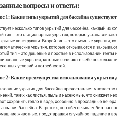
занные вопросы и ответы:
ос 1: Какие типы укрытий для бассейна существуют
твует несколько типов укрытий для бассейна, каждый из к
й тип – это стационарные укрытия, которые устанавливают
 крытые конструкции. Второй тип – это съемные укрытия, к
 автоматические укрытия, которые открываются и закрываю
ртый тип – это дешевые и простые в использовании тенты 
нированные укрытия, которые сочетают в себе несколько т
еленных условий и потребностей.
ос 2: Какие преимущества использования укрытия д
ьзование укрытия для бассейна предоставляет множество 
знений, таких как листья, пыль и насекомые, что снижает не
ает сохранить тепло в воде, особенно в прохладные вечера
ьзования бассейна. В-третьих, оно обеспечивает безопаснос
омашние животные, предотвращая случайное падение в вод