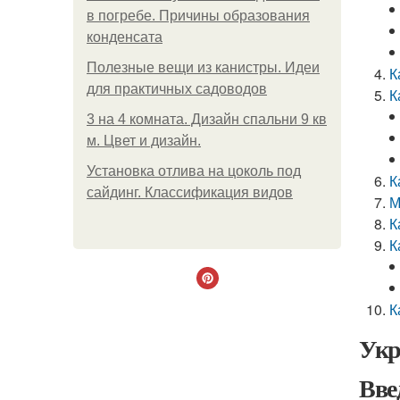
в погребе. Причины образования
конденсата
Полезные вещи из канистры. Идеи
К
для практичных садоводов
К
3 на 4 комната. Дизайн спальни 9 кв
м. Цвет и дизайн.
Установка отлива на цоколь под
К
сайдинг. Классификация видов
М
К
К
К
Укр
Вве