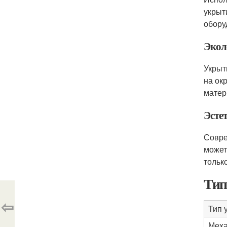
укрыт
обору
Экол
Укрыт
на ок
матер
Эсте
Совре
может
тольк
Тип
⇦
Тип 
Меха