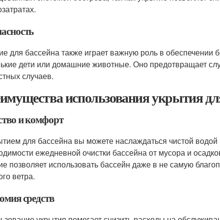
озатратах.
пасность
ие для бассейна также играет важную роль в обеспечении б
ькие дети или домашние животные. Оно предотвращает случ
стных случаев.
имущества использования укрытия для
ство и комфорт
ытием для бассейна вы можете наслаждаться чистой водой к
одимости ежедневной очистки бассейна от мусора и осадков
ие позволяет использовать бассейн даже в не самую благо
ого ветра.
омия средств
ьзование укрытия помогает снизить расходы на обслуживан