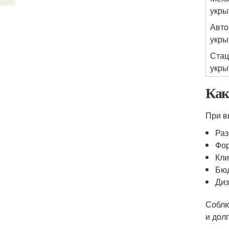
укры
Авто
укры
Стац
укры
Как
При в
Раз
Фор
Кли
Бю
Диз
Соблю
и дол