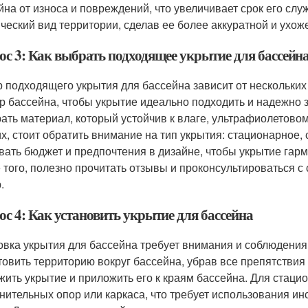
йна от износа и повреждений, что увеличивает срок его сл
ический вид территории, сделав ее более аккуратной и ухож
ос 3: Как выбрать подходящее укрытие для бассейн
 подходящего укрытия для бассейна зависит от нескольких
р бассейна, чтобы укрытие идеально подходить и надежно 
ать материал, который устойчив к влаге, ультрафиолетово
их, стоит обратить внимание на тип укрытия: стационарное
вать бюджет и предпочтения в дизайне, чтобы укрытие га
 того, полезно прочитать отзывы и проконсультироваться с
.
с 4: Как установить укрытие для бассейна
овка укрытия для бассейна требует внимания и соблюдени
товить территорию вокруг бассейна, убрав все препятствия 
жить укрытие и приложить его к краям бассейна. Для стац
нительных опор или каркаса, что требует использования инс