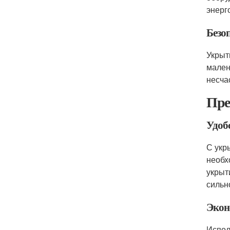
энерг
Безо
Укрыт
мален
несча
Пре
Удоб
С укр
необх
укрыт
сильн
Экон
Испол