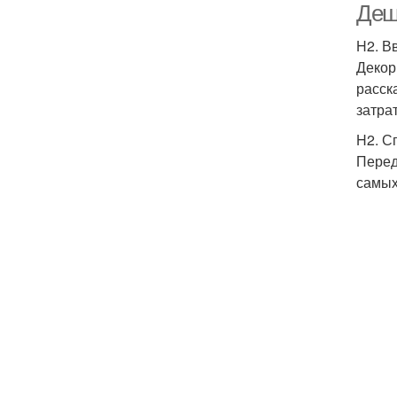
Деш
H2. В
Декор
расск
затрат
H2. С
Перед
самых