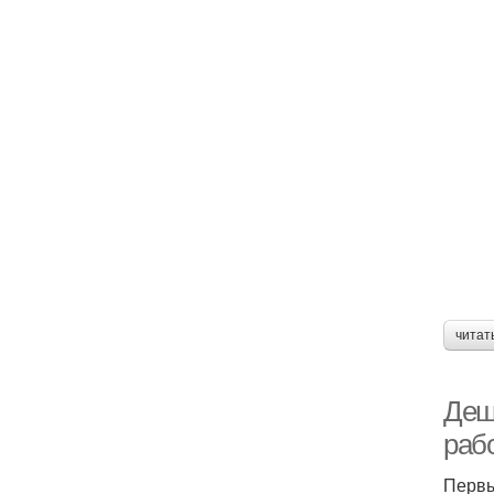
читат
Деш
раб
Первы