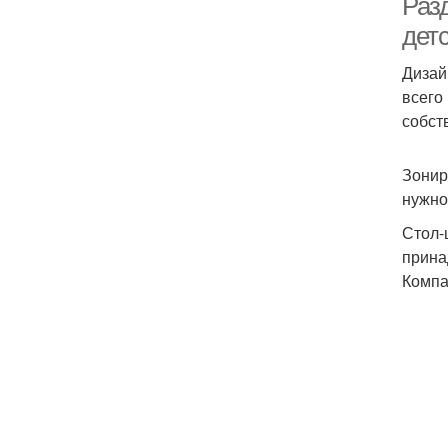
Разд
дет
Дизай
всего
собст
Зонир
нужно
Стол-
прина
Компа