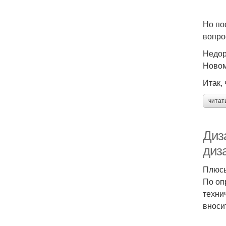
Но по
вопро
Недор
Новом
Итак,
читат
Диз
диз
Плюсы
По оп
техни
вноси