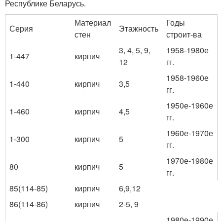
Республике Беларусь.
Материал
Годы
Серия
Этажность
стен
строит-ва
3, 4, 5, 9,
1958-1980е
1-447
кирпич
12
гг.
1958-1960е
1-440
кирпич
3,5
гг.
1950е-1960е
1-460
кирпич
4,5
гг.
1960е-1970е
1-300
кирпич
5
гг.
1970е-1980е
80
кирпич
5
гг.
85(114-85)
кирпич
6,9,12
86(114-86)
кирпич
2-5, 9
1980е-1990е