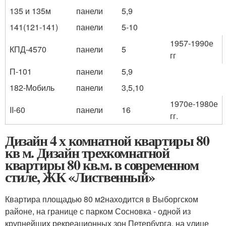
135 и 135м
панели
5,9
141(121-141)
панели
5-10
1957-1990е
КПД-4570
панели
5
гг
П-101
панели
5,9
182-Мобиль
панели
3,5,10
1970е-1980е
II-60
панели
16
гг.
Дизайн 4 х комнатной квартиры 80
кв м. Дизайн трехкомнатной
квартиры 80 кв.м. в современном
стиле, ЖК «Лиственный»
Квартира площадью 80 м
2
находится в Выборгском
районе, на границе с парком Сосновка - одной из
крупнейших рекреационных зон Петербурга, на улице