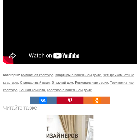
Категории:
Комнатная квартира
,
Квартиры в панельном доме
,
Четырехкомнатные
квартиры
,
Стандартный план
,
Этажный дом
,
Региональные серии
,
Трехкомнатная
квартира
,
Ванная комната
,
Квартира в панельном доме
Читайте также