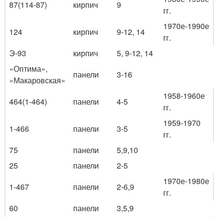
87(114-87)
кирпич
9
гг.
1970е-1990е
124
кирпич
9-12, 14
гг.
Э-93
кирпич
5, 9-12, 14
«Оптима»,
панели
3-16
«Макаровская»
1958-1960е
464(1-464)
панели
4-5
гг.
1959-1970
1-466
панели
3-5
гг.
75
панели
5,9,10
25
панели
2-5
1970е-1980е
1-467
панели
2-6,9
гг.
60
панели
3,5,9