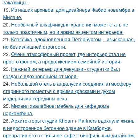
заказчицы.
19.
Из наших архивов: дом дизайнера Фабио новембре в
Милане.
20.
Необычный шкафчик для хранения может стать не
только практичным, но и ярким акцентом интерьера.
21.
Классика, вдохновленная Петербургом, - изысканная,
но без излишней строгости.
22.
Очень атмосферный проект, где интерьер стал не
просто фоном, а продолжением семейной истории.
23.
Нежный интерьер для девушки - студентки был
создан с вдохновением от моря.
24.
Небольшой отель в андалусии соединил атмосферу
старинного поместья с яркими красками и духом
модернизма середины века.
25.
Михаил хвалебнов: мебель для кафе дома
наркомфина.
26.
Архитекторы студии Khoan + Partners вдохнули жизнь
в недостроенное бетонное здание в Камбодже,
превратив его в стильное кафе с биофильным дизайном.