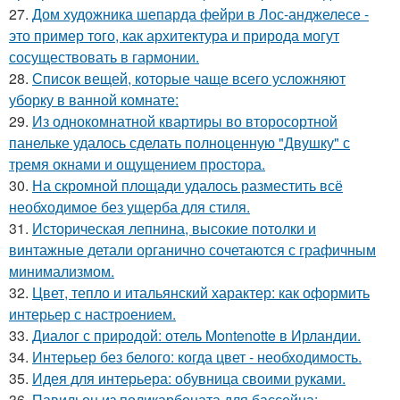
27.
Дом художника шепарда фейри в Лос-анджелесе -
это пример того, как архитектура и природа могут
сосуществовать в гармонии.
28.
Список вещей, которые чаще всего усложняют
уборку в ванной комнате:
29.
Из однокомнатной квартиры во второсортной
панельке удалось сделать полноценную "Двушку" с
тремя окнами и ощущением простора.
30.
На скромной площади удалось разместить всё
необходимое без ущерба для стиля.
31.
Историческая лепнина, высокие потолки и
винтажные детали органично сочетаются с графичным
минимализмом.
32.
Цвет, тепло и итальянский характер: как оформить
интерьер с настроением.
33.
Диалог с природой: отель Montenotte в Ирландии.
34.
Интерьер без белого: когда цвет - необходимость.
35.
Идея для интерьера: обувница своими руками.
36.
Павильон из поликарбоната для бассейна: