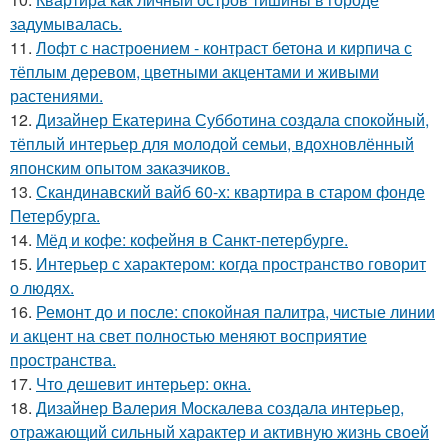
задумывалась.
11.
Лофт с настроением - контраст бетона и кирпича с
тёплым деревом, цветными акцентами и живыми
растениями.
12.
Дизайнер Екатерина Субботина создала спокойный,
тёплый интерьер для молодой семьи, вдохновлённый
японским опытом заказчиков.
13.
Скандинавский вайб 60-х: квартира в старом фонде
Петербурга.
14.
Мёд и кофе: кофейня в Санкт-петербурге.
15.
Интерьер с характером: когда пространство говорит
о людях.
16.
Ремонт до и после: спокойная палитра, чистые линии
и акцент на свет полностью меняют восприятие
пространства.
17.
Что дешевит интерьер: окна.
18.
Дизайнер Валерия Москалева создала интерьер,
отражающий сильный характер и активную жизнь своей