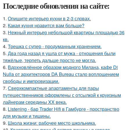
Последние обновления на сайте:
1.
Опишите интерьер кухни в 2-3 словах.
2.
Какая кухня нравится вам больше?
3.
Нежный интерьер небольшой квартиры площадью 36
кв.
4.
Трешка с супер - продуманным хранением.
5.
Два года назад я ушла от мужа - отношения были
тяжёлые, терпеть дальше просто не могла.
6.
Вдохновлённое образом модного Милана, кафе Di
Nulla от архитекторов DA Bureau стало воплощением
свободы и импровизации.
7.
Сверхкомпактные апартаменты для пары
путешественников оформлены с отсылкой к круизным
лайнерам середины XX века.
8.
Listening - бар Trader Hifi в Гамбурге - пространство
для музыки и тишины.
9.
Школа жизни: рабочее место школьника.
10.
Квартира как личный остров тишины в городе