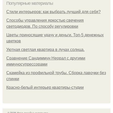
Популярные материалы
Стили интерьеров: как выбрать лучший для себя?
Способы управления яркостью свечения
светодиодов. По способу регулировки
Цветы приносящие удачу и деньги. Топ-5 денежных
цветков
Уютная светлая квартира в лучах солнца.
Сравнение Сандиммун Неорал с другими
иммуносупрессорами
Скамейка из профильной трубы. Сборка лавочки без
спинки
Красно-белый интерьер квартиры-студии
© 2026 Идеи дизайна интерьера