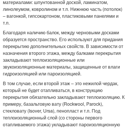
материалами: шпунтованной доской, ламинатом,
линолеумом, ковролином и т.п. Нижнюю часть (потолок)
– вагонкой, гипсокартоном, пластиковыми панелями и
т.п.
Благодаря наличию балок, между черновыми досками
образуется пространство. Его используют для придания
перекрытию дополнительных свойств. В зависимости от
назначения второго этажа, между балками перекрытия
закладывают теплоизоляционны
е или
звукоизоляционны
е материалы, защищенные от влаги
гидроизоляцией или пароизоляцией.
В том случае, если второй этаж – это нежилой чердак,
который не будет отапливаться, в конструкцию
перекрытия обязательно закладывают теплоизоляцию. К
примеру, базальтовую вату (Rockwool, Parock),
стекловату (Isover, Ursa), пенопласт и т.п. Под
теплоизоляционны
й слой (со стороны первого
отапливаемого этажа) укладывают пароизоляционную