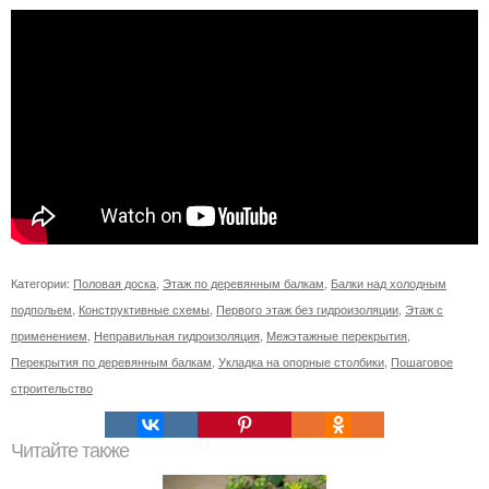
Категории:
Половая доска
,
Этаж по деревянным балкам
,
Балки над холодным
подпольем
,
Конструктивные схемы
,
Первого этаж без гидроизоляции
,
Этаж с
применением
,
Неправильная гидроизоляция
,
Межэтажные перекрытия
,
Перекрытия по деревянным балкам
,
Укладка на опорные столбики
,
Пошаговое
строительство
Читайте также