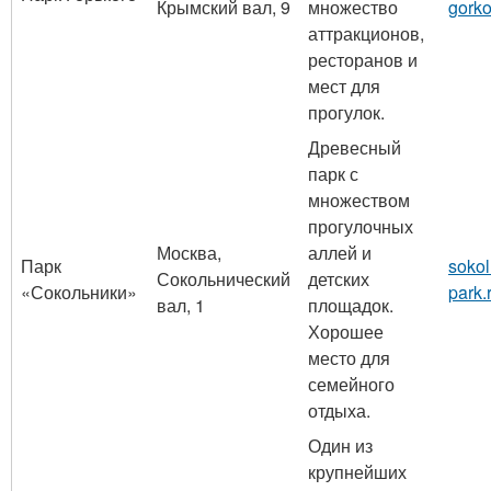
Крымский вал, 9
множество
gorko
аттракционов,
ресторанов и
мест для
прогулок.
Древесный
парк с
множеством
прогулочных
Москва,
аллей и
Парк
sokol
Сокольнический
детских
«Сокольники»
park.
вал, 1
площадок.
Хорошее
место для
семейного
отдыха.
Один из
крупнейших