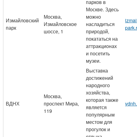
парков в
Москве. Здесь
Москва,
можно
Измайловский
izmai
Измайловское
насладиться
парк
park.
шоссе, 1
природой,
покататься на
аттракционах
и посетить
музеи.
Выставка
достижений
народного
хозяйства,
Москва,
которая также
ВДНХ
проспект Мира,
vdnh.
является
119
популярным
местом для
прогулок и
отдыха.