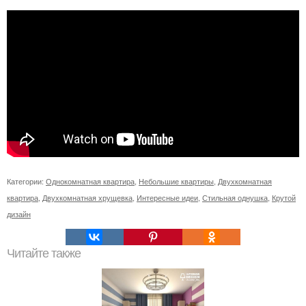
Категории:
Однокомнатная квартира
,
Небольшие квартиры
,
Двухкомнатная
квартира
,
Двухкомнатная хрущевка
,
Интересные идеи
,
Стильная однушка
,
Крутой
дизайн
Читайте также