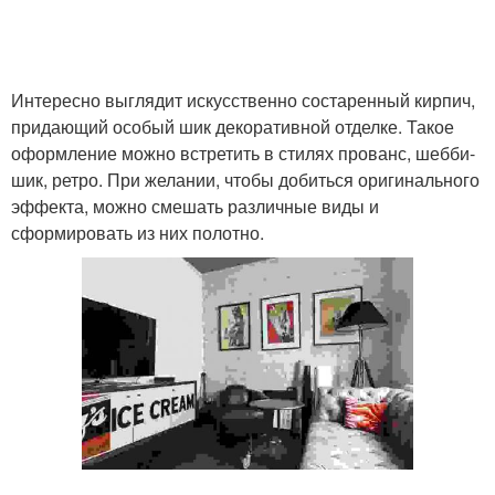
Кладка в интерьере
Кирпич в коридоре
Интересно выглядит искусственно состаренный кирпич,
придающий особый шик декоративной отделке. Такое
оформление можно встретить в стилях прованс, шебби-
шик, ретро. При желании, чтобы добиться оригинального
Белые в интерьере
Стен под кирпич
эффекта, можно смешать различные виды и
сформировать из них полотно.
Кирпич из гипсовой
Кирпичики в интерьере
штукатурки
Штукатурки под кирпич
Камень в интерьере