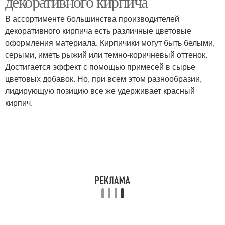
декоративного кирпича
В ассортименте большинства производителей
декоративного кирпича есть различные цветовые
оформления материала. Кирпичики могут быть белыми,
Стены в интерьере
Стен в интерьере
серыми, иметь рыжий или темно-коричневый оттенок.
Достигается эффект с помощью примесей в сырье
цветовых добавок. Но, при всем этом разнообразии,
лидирующую позицию все же удерживает красный
Клинкерный кирпич
Обои под кирпич
кирпич.
Уютные интерьеры
Кирпич в спальне
Помещения с
Применение в
облицовочным
интерьере
кирпичом