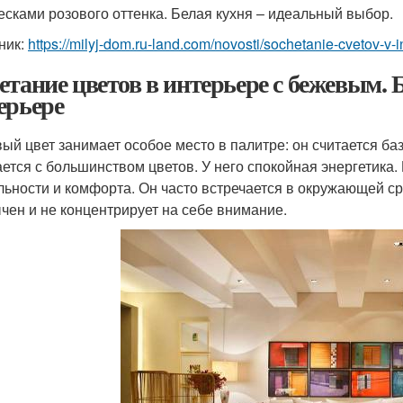
есками розового оттенка. Белая кухня – идеальный выбор.
ник:
https://milyj-dom.ru-land.com/novosti/sochetanie-cvetov-v
етание цветов в интерьере с бежевым. 
ерьере
ый цвет занимает особое место в палитре: он считается б
ается с большинством цветов. У него спокойная энергетик
льности и комфорта. Он часто встречается в окружающей сре
чен и не концентрирует на себе внимание.