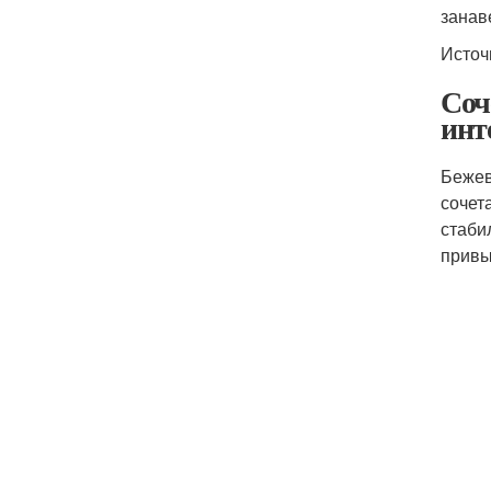
занав
Источ
Соч
инт
Бежев
сочет
стаби
привы