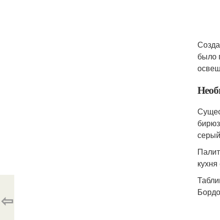
Созда
было 
освещ
Необ
Сущес
бирюз
серый
Палит
кухня 
Табли
Бордо
⇦