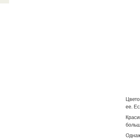
Цвето
ее. Е
Краси
больш
Однаж