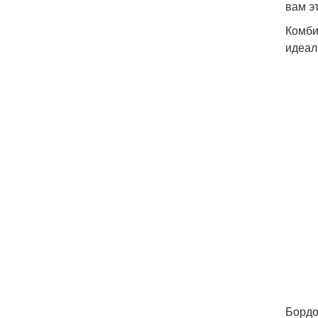
вам э
Комби
идеал
Бордо