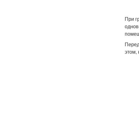
При г
однов
помещ
Перед
этом,