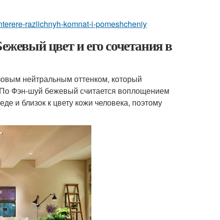
-interere-razlichnyh-komnat-i-pomeshcheniy
Бежевый цвет и его сочетания в
азовым нейтральным оттенком, который
а. По Фэн-шуй бежевый считается воплощением
де и близок к цвету кожи человека, поэтому