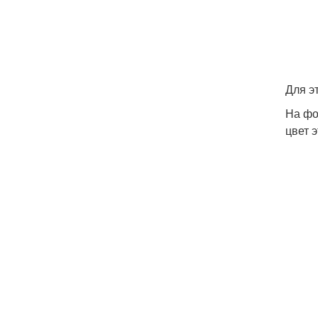
Для э
На фо
цвет 