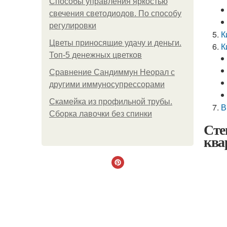
Способы управления яркостью
свечения светодиодов. По способу
регулировки
К
Цветы приносящие удачу и деньги.
К
Топ-5 денежных цветков
Сравнение Сандиммун Неорал с
другими иммуносупрессорами
Скамейка из профильной трубы.
В
Сборка лавочки без спинки
Сте
ква