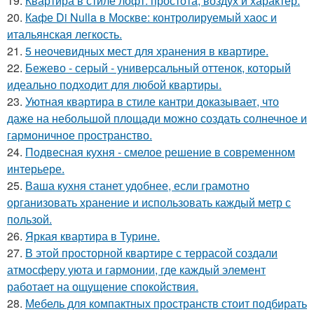
19.
Квартира в стиле лофт: простота, воздух и характер.
20.
Кафе Di Nulla в Москве: контролируемый хаос и
итальянская легкость.
21.
5 неочевидных мест для хранения в квартире.
22.
Бежево - серый - универсальный оттенок, который
идеально подходит для любой квартиры.
23.
Уютная квартира в стиле кантри доказывает, что
даже на небольшой площади можно создать солнечное и
гармоничное пространство.
24.
Подвесная кухня - смелое решение в современном
интерьере.
25.
Ваша кухня станет удобнее, если грамотно
организовать хранение и использовать каждый метр с
пользой.
26.
Яркая квартира в Турине.
27.
В этой просторной квартире с террасой создали
атмосферу уюта и гармонии, где каждый элемент
работает на ощущение спокойствия.
28.
Мебель для компактных пространств стоит подбирать