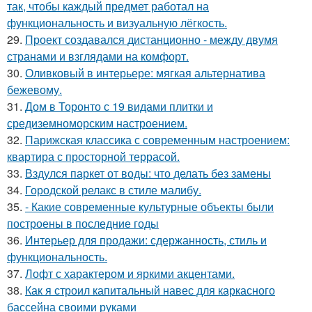
так, чтобы каждый предмет работал на
функциональность и визуальную лёгкость.
29.
Проект создавался дистанционно - между двумя
странами и взглядами на комфорт.
30.
Оливковый в интерьере: мягкая альтернатива
бежевому.
31.
Дом в Торонто с 19 видами плитки и
средиземноморским настроением.
32.
Парижская классика с современным настроением:
квартира с просторной террасой.
33.
Вздулся паркет от воды: что делать без замены
34.
Городской релакс в стиле малибу.
35.
- Какие современные культурные объекты были
построены в последние годы
36.
Интерьер для продажи: сдержанность, стиль и
функциональность.
37.
Лофт с характером и яркими акцентами.
38.
Как я строил капитальный навес для каркасного
бассейна своими руками