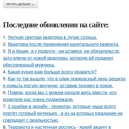
читать дальше →
Последние обновления на сайте:
1.
Уютная светлая квартира в лучах солнца.
2.
Квартира после проведения капитального ремонта.
3.
Я в браке, а у подруги - ни штампа, ни обязательств,
зато ключи от новой квартиры, которую ей подарил
обеспеченный мужчина.
4.
Какая кухня вам больше всего нравится?
5.
Как-то так вышло, что в один прекрасный день решила
я помыть посуду вручную, оставив технику в покое.
6.
Помню, когда мы с мужем начали жить вместе, его
родители нас очень поддержали.
7.
3 ошибки в дизайн - проектах, которые чаще всего
портят готовый интерьер - и из-за которых ожидание не
совпадает с реальностью.
8.
Терракота и настенная роспись - яркий акцент в