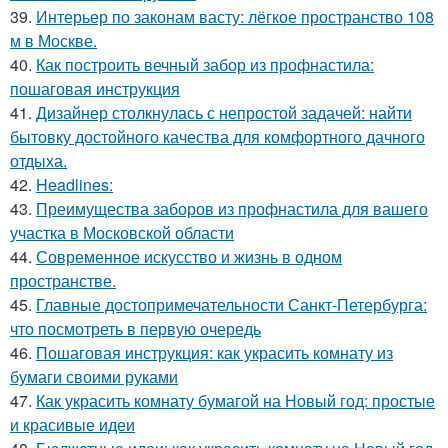
39.
Интерьер по законам васту: лёгкое пространство 108
м в Москве.
40.
Как построить вечный забор из профнастила:
пошаговая инструкция
41.
Дизайнер столкнулась с непростой задачей: найти
бытовку достойного качества для комфортного дачного
отдыха.
42.
Headlines:
43.
Преимущества заборов из профнастила для вашего
участка в Московской области
44.
Современное искусство и жизнь в одном
пространстве.
45.
Главные достопримечательности Санкт-Петербурга:
что посмотреть в первую очередь
46.
Пошаговая инструкция: как украсить комнату из
бумаги своими руками
47.
Как украсить комнату бумагой на Новый год: простые
и красивые идеи