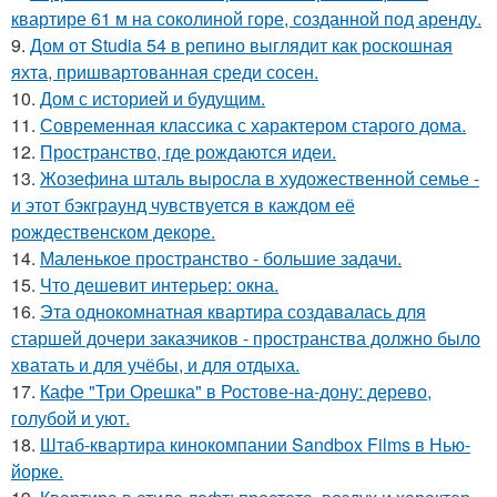
квартире 61 м на соколиной горе, созданной под аренду.
9.
Дом от Studia 54 в репино выглядит как роскошная
яхта, пришвартованная среди сосен.
10.
Дом с историей и будущим.
11.
Современная классика с характером старого дома.
12.
Пространство, где рождаются идеи.
13.
Жозефина шталь выросла в художественной семье -
и этот бэкграунд чувствуется в каждом её
рождественском декоре.
14.
Маленькое пространство - большие задачи.
15.
Что дешевит интерьер: окна.
16.
Эта однокомнатная квартира создавалась для
старшей дочери заказчиков - пространства должно было
хватать и для учёбы, и для отдыха.
17.
Кафе "Три Орешка" в Ростове-на-дону: дерево,
голубой и уют.
18.
Штаб-квартира кинокомпании Sandbox Films в Нью-
йорке.