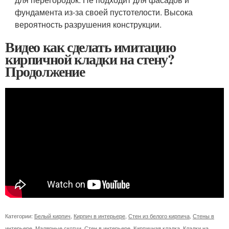
фундамента из-за своей пустотелости. Высока
вероятность разрушения конструкции.
Видео как сделать имитацию
кирпичной кладки на стену?
Продолжение
Категории:
Белый кирпич
,
Кирпич в интерьере
,
Стен из белого кирпича
,
Стены в
интерьере
,
Малярные скотчи
,
Стен в интерьере
,
Кирпичная кладка
,
Кладки на