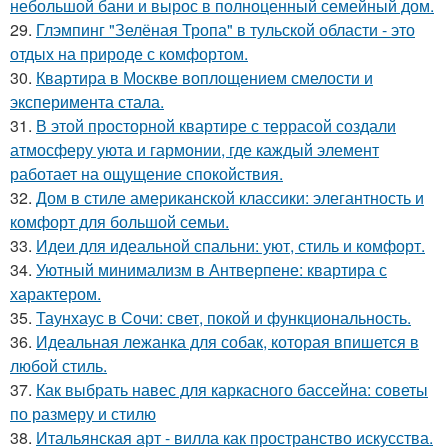
небольшой бани и вырос в полноценный семейный дом.
29.
Глэмпинг "Зелёная Тропа" в тульской области - это
отдых на природе с комфортом.
30.
Квартира в Москве воплощением смелости и
эксперимента стала.
31.
В этой просторной квартире с террасой создали
атмосферу уюта и гармонии, где каждый элемент
работает на ощущение спокойствия.
32.
Дом в стиле американской классики: элегантность и
комфорт для большой семьи.
33.
Идеи для идеальной спальни: уют, стиль и комфорт.
34.
Уютный минимализм в Антверпене: квартира с
характером.
35.
Таунхаус в Сочи: свет, покой и функциональность.
36.
Идеальная лежанка для собак, которая впишется в
любой стиль.
37.
Как выбрать навес для каркасного бассейна: советы
по размеру и стилю
38.
Итальянская арт - вилла как пространство искусства.