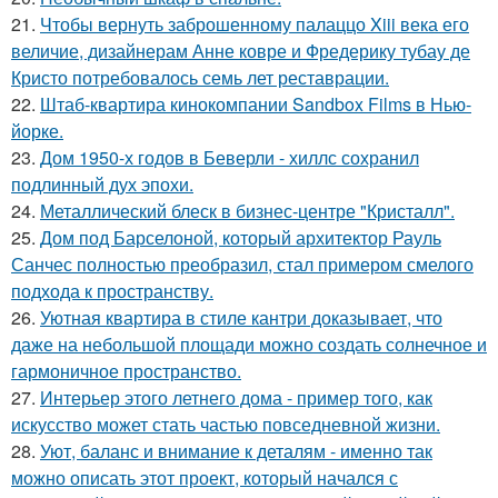
21.
Чтобы вернуть заброшенному палаццо Xiii века его
величие, дизайнерам Анне ковре и Фредерику тубау де
Кристо потребовалось семь лет реставрации.
22.
Штаб-квартира кинокомпании Sandbox Films в Нью-
йорке.
23.
Дом 1950-х годов в Беверли - хиллс сохранил
подлинный дух эпохи.
24.
Металлический блеск в бизнес-центре "Кристалл".
25.
Дом под Барселоной, который архитектор Рауль
Санчес полностью преобразил, стал примером смелого
подхода к пространству.
26.
Уютная квартира в стиле кантри доказывает, что
даже на небольшой площади можно создать солнечное и
гармоничное пространство.
27.
Интерьер этого летнего дома - пример того, как
искусство может стать частью повседневной жизни.
28.
Уют, баланс и внимание к деталям - именно так
можно описать этот проект, который начался с