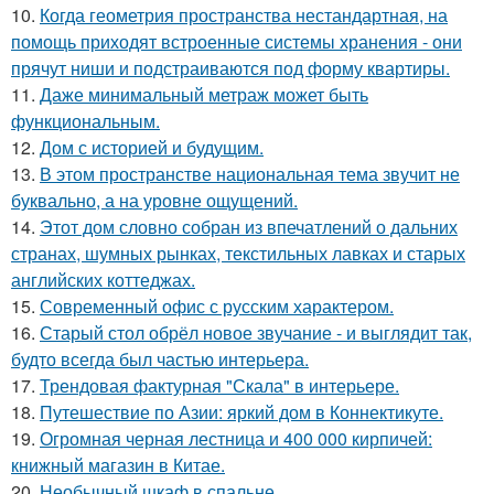
10.
Когда геометрия пространства нестандартная, на
помощь приходят встроенные системы хранения - они
прячут ниши и подстраиваются под форму квартиры.
11.
Даже минимальный метраж может быть
функциональным.
12.
Дом с историей и будущим.
13.
В этом пространстве национальная тема звучит не
буквально, а на уровне ощущений.
14.
Этот дом словно собран из впечатлений о дальних
странах, шумных рынках, текстильных лавках и старых
английских коттеджах.
15.
Современный офис с русским характером.
16.
Старый стол обрёл новое звучание - и выглядит так,
будто всегда был частью интерьера.
17.
Трендовая фактурная "Скала" в интерьере.
18.
Путешествие по Азии: яркий дом в Коннектикуте.
19.
Огромная черная лестница и 400 000 кирпичей:
книжный магазин в Китае.
20.
Необычный шкаф в спальне.