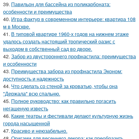
39.
Павильон для бассейна из поликарбоната:
особенности и преимущества
40.
Игра фактур в современном интерьере: квартира 108
м в Москве.
41.
В типовой квартире 1960-х годов на нижнем этаже
удалось создать настоящий тропический оазис с
выходом в собственный сад во дворе.
42.
Забор из двустороннего профнастила: преимущества
и особенности
43.
Преимущества забора из профнастила Эконом:
доступность и надежность
44.
Что сделать со стеной за кроватью, чтобы она
"Держала" всю спальню.
45.
Полное руководство: как правильно погасить
негашеную известь
46.
Какие театры и фестивали делают культурную жизнь
города насыщенной
47.
Красиво и неюзабельно.
48.
Оригами для весеннего декора: как преобразить