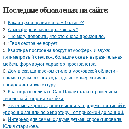
Последние обновления на сайте:
1.
Какая кухня нравится вам больше?
2.
Атмосферная квартира как вам?
3.
"Не могу поверить, что это снова произошло.
4.
"Твоя сестра не ворует!
5.
Квартира построена вокруг атмосферы и звука:
пятиметровый стеллаж, большие окна и выразительная
мебель формируют характер пространства.
6.
Дом в скандинавском стиле в московской области -
пример цельного подхода, где интерьер логично
продолжает архитектуру.
7.
Квартира ювелира в Сан-Паулу стала отражением
творческой энергии хозяйки.
8.
Зелёные акценты давно вышли за пределы гостиной и
уверенно заняли всю квартиру - от прихожей до ванной.
9.
Интерьер для семьи с двумя детьми спроектировала
Юлия старикова.