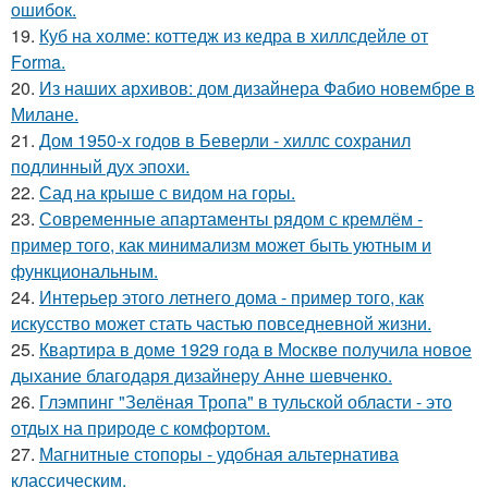
ошибок.
19.
Куб на холме: коттедж из кедра в хиллсдейле от
Forma.
20.
Из наших архивов: дом дизайнера Фабио новембре в
Милане.
21.
Дом 1950-х годов в Беверли - хиллс сохранил
подлинный дух эпохи.
22.
Сад на крыше с видом на горы.
23.
Современные апартаменты рядом с кремлём -
пример того, как минимализм может быть уютным и
функциональным.
24.
Интерьер этого летнего дома - пример того, как
искусство может стать частью повседневной жизни.
25.
Квартира в доме 1929 года в Москве получила новое
дыхание благодаря дизайнеру Анне шевченко.
26.
Глэмпинг "Зелёная Тропа" в тульской области - это
отдых на природе с комфортом.
27.
Магнитные стопоры - удобная альтернатива
классическим.