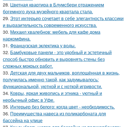
28.
Цветная квартира в Блумсбери отражением
богемного духа музейного квартала стала.
29.
Этот интерьер сочетает в себе элегантность классики
и выразительность современного искусства.
30.
Михаил хвалебнов: мебель для кафе дома
наркомфина.
31.
Французская эклектика у воды.
32.
Бамбуковые панели - это удобный и эстетичный
способ быстро обновить и выровнять стены без
сложных мокрых работ.
33.
Детская для двух мальчиков, воплощённая в жизнь,
получилась именно такой, как задумывалось:
функциональной, уютной и с ноткой игривости.
34.
Ковры, яркая живопись и этника - уютный и
необычный офис в Уфе.
35.
Интерьер без белого: когда цвет - необходимость.
36.
Преимущества навеса из поликарбоната для
бассейна на улице