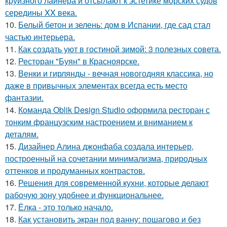
круизного лайнера и отсылают к эстетике морских судов
середины XX века.
10.
Белый бетон и зелень: дом в Испании, где сад стал
частью интерьера.
11.
Как создать уют в гостиной зимой: 3 полезных совета.
12.
Ресторан "Буян" в Красноярске.
13.
Венки и гирлянды - вечная новогодняя классика, но
даже в привычных элементах всегда есть место
фантазии.
14.
Команда Oblik Design Studio оформила ресторан с
тонким французским настроением и вниманием к
деталям.
15.
Дизайнер Алина джонфаба создала интерьер,
построенный на сочетании минимализма, природных
оттенков и продуманных контрастов.
16.
Решения для современной кухни, которые делают
рабочую зону удобнее и функциональнее.
17.
Ёлка - это только начало.
18.
Как установить экран под ванну: пошагово и без