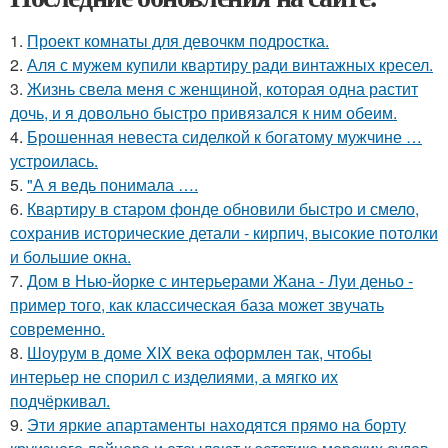
1.
Проект комнаты для девочкм подростка.
2.
Аля с мужем купили квартиру ради винтажных кресел.
3.
Жизнь свела меня с женщиной, которая одна растит
дочь, и я довольно быстро привязался к ним обеим.
4.
Брошенная невеста сиделкой к богатому мужчине …
устроилась.
5.
"А я ведь понимала ….
6.
Квартиру в старом фонде обновили быстро и смело,
сохранив исторические детали - кирпич, высокие потолки
и большие окна.
7.
Дом в Нью-йорке с интерьерами Жана - Луи деньо -
пример того, как классическая база может звучать
современно.
8.
Шоурум в доме XIX века оформлен так, чтобы
интерьер не спорил с изделиями, а мягко их
подчёркивал.
9.
Эти яркие апартаменты находятся прямо на борту