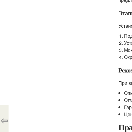
Этап
Устан
Под
Уст
Мон
Окр
Реко
При в
Опы
Отз
Гар
Цен
⇦
Пра