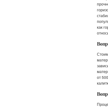
прочн
гориз
стаби
попул
как г
относ
Вопро
Стоим
матер
завис
матер
от 50
калитк
Вопро
Проце