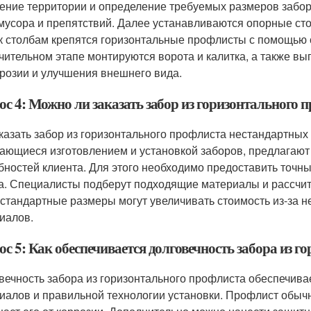
ение территории и определение требуемых размеров забор
 мусора и препятствий. Далее устанавливаются опорные ст
 к столбам крепятся горизонтальные профлисты с помощью
чительном этапе монтируются ворота и калитка, а также вы
ррозии и улучшения внешнего вида.
ос 4: Можно ли заказать забор из горизонтального 
аказать забор из горизонтального профлиста нестандартны
ающиеся изготовлением и установкой заборов, предлагают
бностей клиента. Для этого необходимо предоставить точ
а. Специалисты подберут подходящие материалы и рассчита
естандартные размеры могут увеличивать стоимость из-за 
иалов.
с 5: Как обеспечивается долговечность забора из 
вечность забора из горизонтального профлиста обеспечива
иалов и правильной технологии установки. Профлист обычн