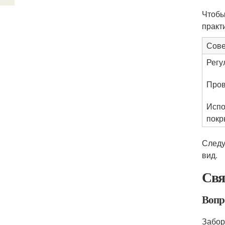
Чтобы
практ
Сове
Регу
Пров
Испо
покр
Следу
вид.
Свя
Вопр
Забор