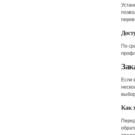
Устан
позво
перев
Дост
По ср
профл
Зак
Если 
неско
выбор
Как з
Перед
обрат
предл