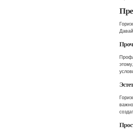
Пре
Гориз
Давай
Проч
Профл
этому
услов
Эсте
Гориз
важно
созда
Прос