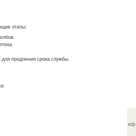
ющие этапы:
толбов.
етона.
 для продления срока службы.
а:
⇨