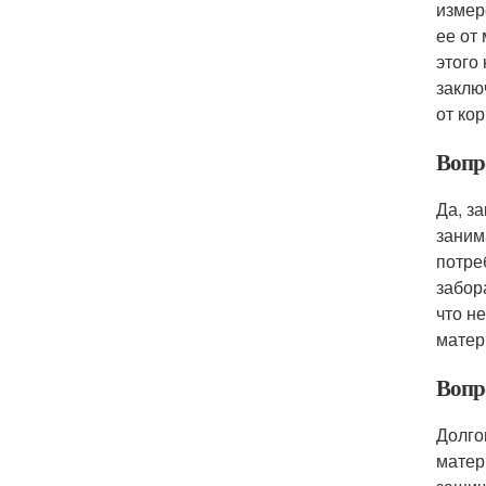
измер
ее от
этого
заклю
от ко
Вопр
Да, з
заним
потре
забор
что н
матер
Вопро
Долго
матер