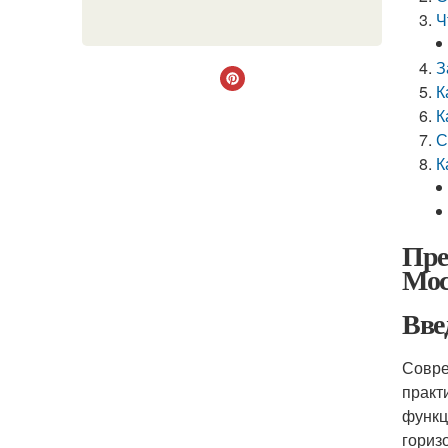
Ч
З
К
К
С
К
Пре
Мос
Вве
Совре
практ
функц
гориз