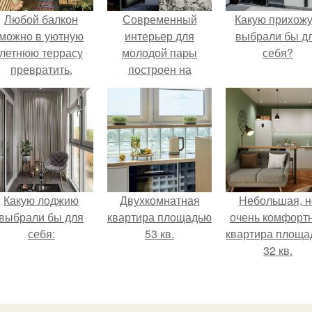
Любой балкон
Современный
Какую прихож
можно в уютную
интерьер для
выбрали бы д
летнюю террасу
молодой пары
себя?
превратить.
построен на
сочетании металла,
зеркал и арт -
объектов.
Какую лоджию
Двухкомнатная
Небольшая, н
выбрали бы для
квартира площадью
очень комфорт
себя:
53 кв.
квартира площа
32 кв.