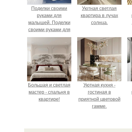
Поделки своими
Уютная светлая
руками для
квартира в лучах
малышей. Поделки
солнца.
своими руками для
детей из бумаги и
картона
Большая и светлая
Уютная кухня -
мастер - спальня в
гостиная в
квартире!
приятной цветовой
гамме.