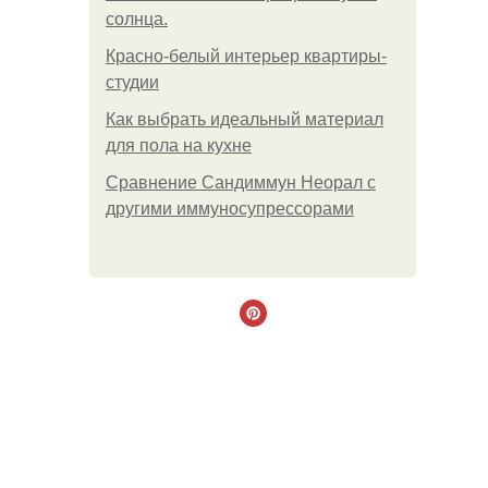
солнца.
Красно-белый интерьер квартиры-
студии
Как выбрать идеальный материал
для пола на кухне
Сравнение Сандиммун Неорал с
другими иммуносупрессорами