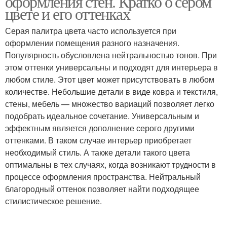
оформления стен. Кратко о сером
интерьер
цвете и его оттенках
Серая палитра цвета часто используется при
Интерьер в жемчужно-
оформлении помещения разного назначения.
Шляпы на стене
серых тонах
Популярность обусловлена нейтральностью тонов. При
этом оттенки универсальны и подходят для интерьера в
любом стиле. Этот цвет может присутствовать в любом
количестве. Небольшие детали в виде ковра и текстиля,
Стен над диваном
Стен в коридоре
стены, мебель — множество вариаций позволяет легко
подобрать идеальное сочетание. Универсальным и
эффектным является дополнение серого другими
оттенками. В таком случае интерьер приобретает
необходимый стиль. А также детали такого цвета
Стены в коридоре
Неровные стены
оптимальны в тех случаях, когда возникают трудности в
процессе оформления пространства. Нейтральный
благородный оттенок позволяет найти подходящее
стилистическое решение.
Кирпич в интерьере
Стен из белого кирпича