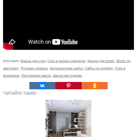
Категории:
Краска для стен
,
Стен в разных комнатах
,
Краски для волос
,
Волос по
цветотипу
,
Русские сервисы
,
Англоязычные сайты
,
Сайты по подбору
,
Стен в
интерьере
,
Популярные цветы
,
Цвета при отделке
Читайте также