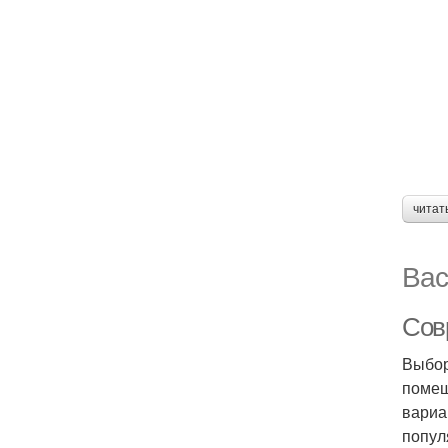
читат
Вас
Сов
Выбор
помещ
вариа
попул