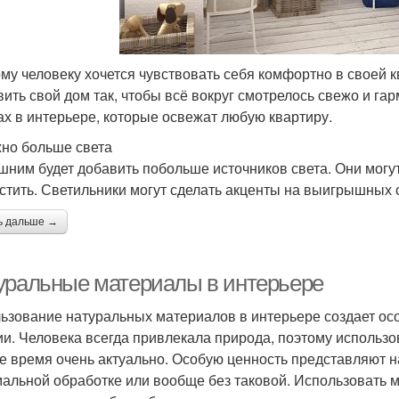
му человеку хочется чувствовать себя комфортно в своей кв
вить свой дом так, чтобы всё вокруг смотрелось свежо и гар
х в интерьере, которые освежат любую квартиру.
жно больше света
шним будет добавить побольше источников света. Они могут
стить. Светильники могут сделать акценты на выигрышных с
ь дальше →
уральные материалы в интерьере
ьзование натуральных материалов в интерьере создает осо
ии. Человека всегда привлекала природа, поэтому использ
е время очень актуально. Особую ценность представляют
альной обработке или вообще без таковой. Использовать