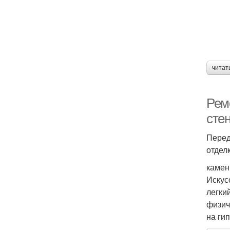
читат
Рем
сте
Перед
отдел
камен
Искус
легки
физич
на ги