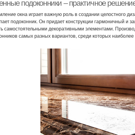
енные подоконники – практичное решени
ление окна играет важную роль в создании целостного ди
пает подоконник. Он придает конструкции гармоничный и з
Камень в различных
Кожа в интерьере
Кир
ть самостоятельными декоративными элементами. Произво
помещениях
онников самых разных вариантов, среди которых наиболее