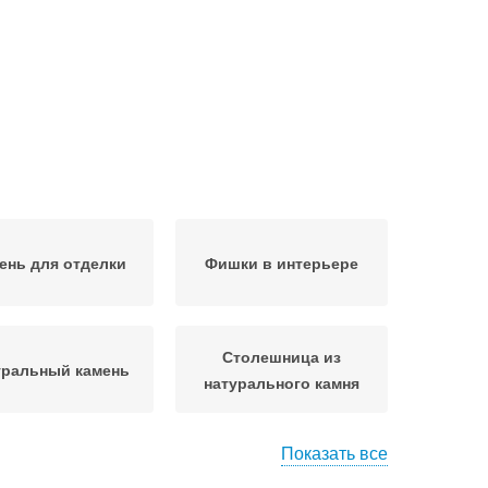
ень для отделки
Фишки в интерьере
Столешница из
уральный камень
натурального камня
Показать все
ево в интерьере
Мех в интерьере