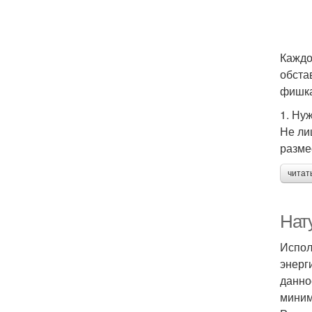
Каждо
обста
фишка
1. Ну
Не ли
разме
читат
Нат
Испол
энерг
данно
миним