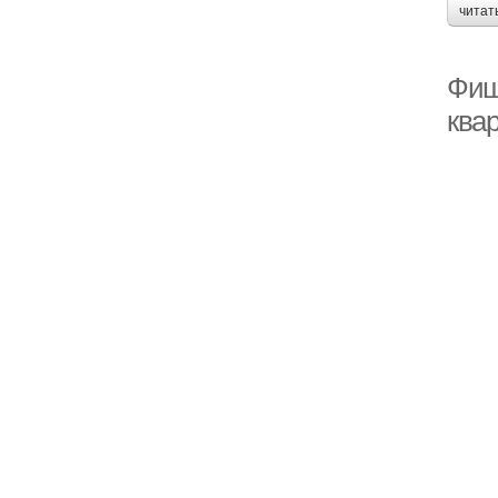
читат
Фиш
ква