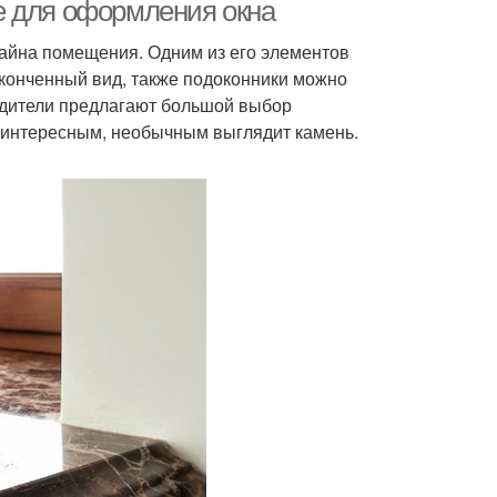
е для оформления окна
зайна помещения. Одним из его элементов
аконченный вид, также подоконники можно
Интерьер с деревянной
пич в интерьере
дители предлагают большой выбор
мебелью
 интересным, необычным выглядит камень.