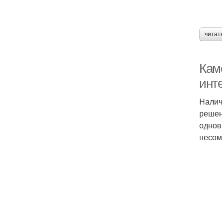
читат
Кам
инт
Налич
решен
однов
несом