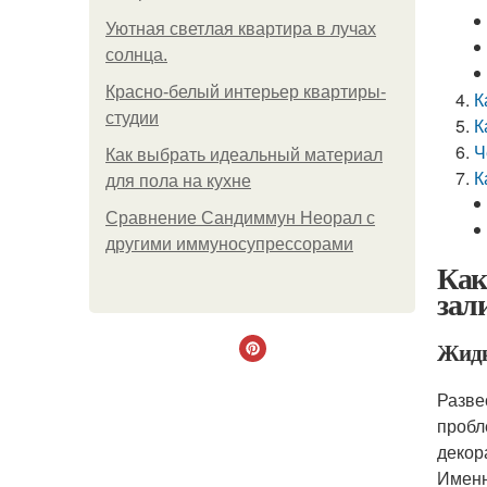
Уютная светлая квартира в лучах
солнца.
Красно-белый интерьер квартиры-
К
студии
К
Ч
Как выбрать идеальный материал
К
для пола на кухне
Сравнение Сандиммун Неорал с
другими иммуносупрессорами
Как
зал
Жидк
Разве
пробл
декор
Именн