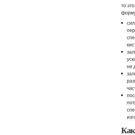
то эт
форму
сил
пер
спе
кис
зал
уск
не 
зал
раз
час
пос
пот
спе
изг
Как