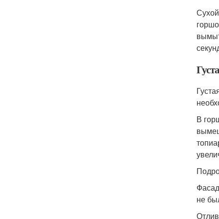
Сухой
горшо
вымыт
секун
Густ
Густа
необх
В гор
вымеш
топиа
увели
Подро
Фасад
не бы
Отлив