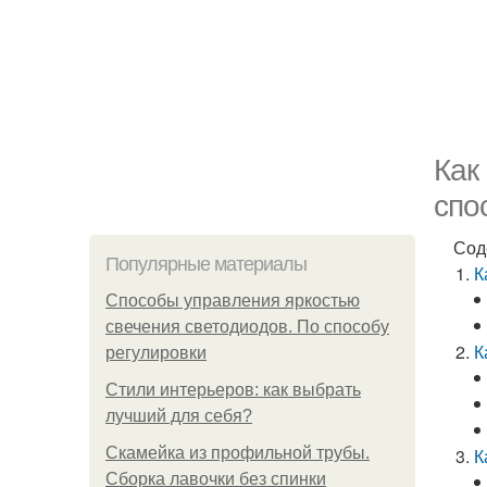
Как
спо
Сод
Популярные материалы
К
Способы управления яркостью
свечения светодиодов. По способу
К
регулировки
Стили интерьеров: как выбрать
лучший для себя?
Скамейка из профильной трубы.
К
Сборка лавочки без спинки