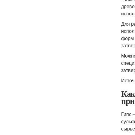
древе
испол
Для р
испол
форм 
затве
Можно
специ
затве
Источ
Как
при
Гипс 
сульф
сырье