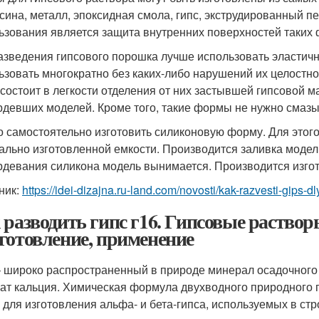
сина, металл, эпоксидная смола, гипс, экструдированный 
ьзования является защита внутренних поверхностей таких 
азведения гипсового порошка лучше использовать эластич
ьзовать многократно без каких-либо нарушений их целост
состоит в легкости отделения от них застывшей гипсовой м
рдевших моделей. Кроме того, такие формы не нужно смазы
 самостоятельно изготовить силиконовую форму. Для это
ально изготовленной емкости. Производится заливка моде
рдевания силикона модель вынимается. Производится изго
ник:
https://idei-dizajna.ru-land.com/novosti/kak-razvesti-gips-
 разводить гипс г16. Гипсовые раствор
готовление, применение
– широко распространенный в природе минерал осадочног
ат кальция. Химическая формула двухводного природного
 для изготовления альфа- и бета-гипса, используемых в стр