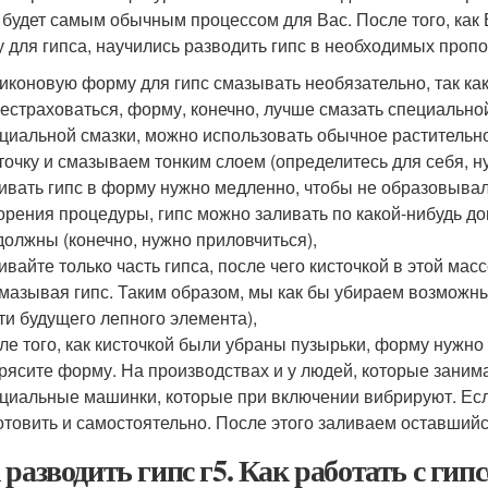
о будет самым обычным процессом для Вас. После того, как
 для гипса, научились разводить гипс в необходимых пропо
иконовую форму для гипс смазывать необязательно, так как 
естраховаться, форму, конечно, лучше смазать специальной
циальной смазки, можно использовать обычное растительн
точку и смазываем тонким слоем (определитесь для себя, ну
ивать гипс в форму нужно медленно, чтобы не образовыва
орения процедуры, гипс можно заливать по какой-нибудь до
должны (конечно, нужно приловчиться),
ивайте только часть гипса, после чего кисточкой в этой мас
мазывая гипс. Таким образом, мы как бы убираем возможны
ти будущего лепного элемента),
ле того, как кисточкой были убраны пузырьки, форму нужн
рясите форму. На производствах и у людей, которые заним
циальные машинки, которые при включении вибрируют. Есл
отовить и самостоятельно. После этого заливаем оставшийс
 разводить гипс г5. Как работать с гип