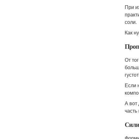
При и
практ
соли.
Как н
Проп
От то
больш
густо
Если 
компо
А вот
часть
Сили
Формы