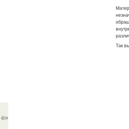
Матер
незна
обращ
внутр
разли
Так в
⇦