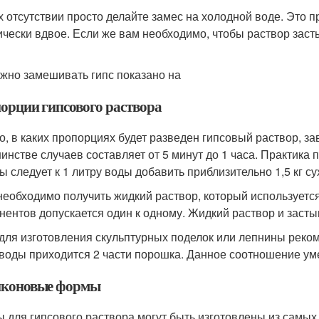
х отсутствии просто делайте замес на холодной воде. Это 
ически вдвое. Если же вам необходимо, чтобы раствор заст
ужно замешивать гипс показано на
орции гипсового раствора
го, в каких пропорциях будет разведен гипсовый раствор, за
инстве случаев составляет от 5 минут до 1 часа. Практика 
ты следует к 1 литру воды добавить приблизительно 1,5 кг с
необходимо получить жидкий раствор, который используетс
нентов допускается один к одному. Жидкий раствор и засты
 для изготовления скульптурных поделок или лепнины реком
 воды приходится 2 части порошка. Данное соотношение у
коновые формы
 для гипсового раствора могут быть изготовлены из самых