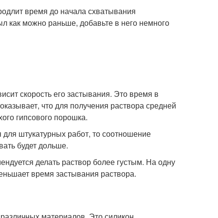
продлит время до начала схватывания
ыл как можно раньше, добавьте в него немного
висит скорость его застывания. Это время в
показывает, что для получения раствора средней
ухого гипсового порошка.
я для штукатурных работ, то соотношение
вать будет дольше.
ендуется делать раствор более густым. На одну
меньшает время застывания раствора.
 различных материалов. Это силикон,