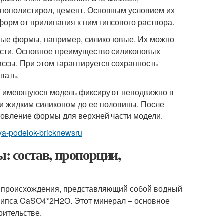
пенополистирол, цемент. Основным условием их
форм от прилипания к ним гипсового раствора.
ные формы, например, силиконовые. Их можно
ности. Основное преимущество силиконовых
ассы. При этом гарантируется сохранность
вать.
го имеющуюся модель фиксируют неподвижно в
ли жидким силиконом до ее половины. После
товление формы для верхней части модели.
dlya-podelok-bricknewsru
ы: состав, пропорции,
о происхождения, представляющий собой водный
 гипса CaSO
4
*2H
2
O. Этот минерал – основное
оительстве.