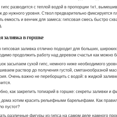
 гипс разводится с теплой водой в пропорции 1к1, вымешив
к до нужного уровня. Ствол предварительно фиксируется п
ь емкость и венчик для замеса: гипсовая смесь быстро схва
д.
ая заливка в горшке
я гипсовая заливка отлично подходит для больших, широких
одимо продолжить работу над деревом счастья как можно бы
шок засыпаем сухой гипс, немного ниже необходимого уров
иваем раствор до получения густой, сметанообразной мас
рия. Очень важно не переборщить с водой: в жидкой заливк
чится.
бно, как закрепить топиарий в горшке: секреты заливки и ф
 дома хотим красить рельефными барельефами. Как правил
ло пустот?
ать различные фигуры из гипса на самом деле намного прощ