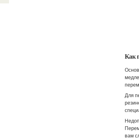
Как 
Основ
медле
перем
Для п
резин
специ
Недоп
Перем
вам с