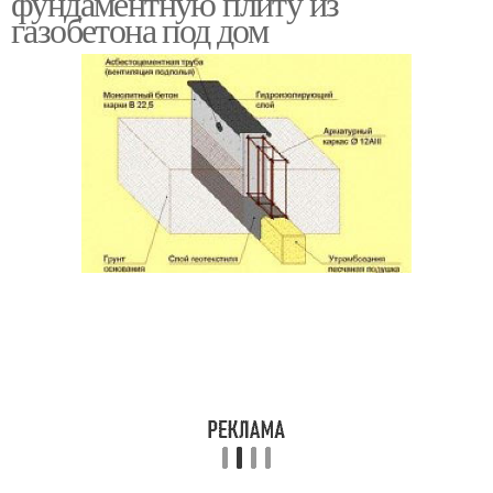
фундаментную плиту из
газобетона под дом
Подбетонка под
Плиты с подвалом
фундаментную плиту
Подготовка под
Подбетонка для
фундаментную плиту
монолитной плиты
Котлован под
Монолитная плита
монолитную плиту
Бетонная плита
Плиты по нагрузке