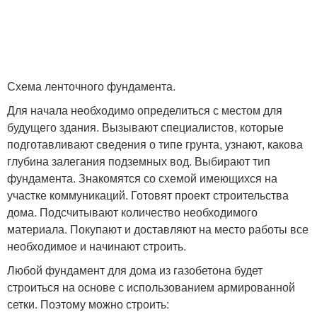
Плиты в верхней зоне
Плиты в нижней зоне
Схема ленточного фундамента.
Для начала необходимо определиться с местом для
будущего здания. Вызывают специалистов, которые
Фундаментные плиты
Плита на участке
подготавливают сведения о типе грунта, узнают, какова
глубина залегания подземных вод. Выбирают тип
фундамента. Знакомятся со схемой имеющихся на
участке коммуникаций. Готовят проект строительства
Плита на насыпном
Плита с ребрами
дома. Подсчитывают количество необходимого
основании
материала. Покупают и доставляют на место работы все
необходимое и начинают строить.
Любой фундамент для дома из газобетона будет
Плиты под
Железобетонная плита
строиться на основе с использованием армированной
многоэтажный дом
сетки. Поэтому можно строить: