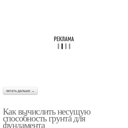
Плиты под каркасный
Фундамент из плит
дом
Плита при выполнении
Плиты под гараж
Плиты под
Плиты под беседку
одноэтажный дом
читать дальше →
Как вычислить несущую
способность грунта для
фундамента