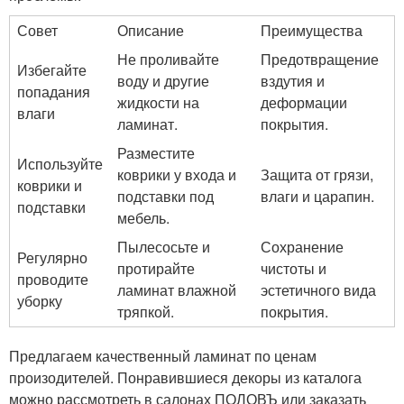
Совет
Описание
Преимущества
Не проливайте
Предотвращение
Избегайте
воду и другие
вздутия и
попадания
жидкости на
деформации
влаги
ламинат.
покрытия.
Разместите
Используйте
коврики у входа и
Защита от грязи,
коврики и
подставки под
влаги и царапин.
подставки
мебель.
Пылесосьте и
Сохранение
Регулярно
протирайте
чистоты и
проводите
ламинат влажной
эстетичного вида
уборку
тряпкой.
покрытия.
Предлагаем качественный ламинат по ценам
произодителей. Понравившиеся декоры из каталога
можно рассмотреть в салонах ПОЛОВЪ или заказать