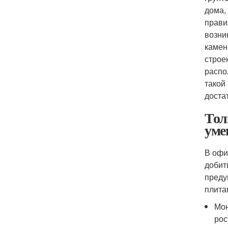
дома,
прави
возни
камен
строе
распо
такой
доста
Тол
уме
В офи
добит
преду
плита
Мон
рос