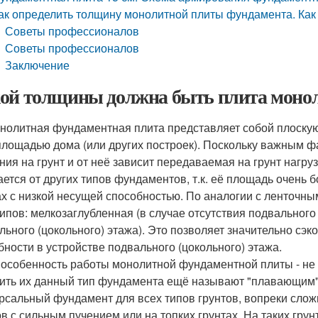
ак определить толщину монолитной плиты фундамента. Как
Советы профессионалов
Советы профессионалов
Заключение
ой толщины должна быть плита монол
итная фундаментная плита представляет собой плоскую 
площадью дома (или других построек). Поскольку важным 
ния на грунт и от неё зависит передаваемая на грунт нагр
ается от других типов фундаментов, т.к. её площадь очень 
ах с низкой несущей способностью. По аналогии с ленточ
типов: мелкозаглубленная (в случае отсутствия подвального 
льного (цокольного) этажа). Это позволяет значительно сэк
бности в устройстве подвального (цокольного) этажа.
обенность работы монолитной фундаментной плиты - не о
сить их данный тип фундамента ещё называют "плавающим".
рсальный фундамент для всех типов грунтов, вопреки сло
ов с сильным пучением или на топких грунтах. На таких гр