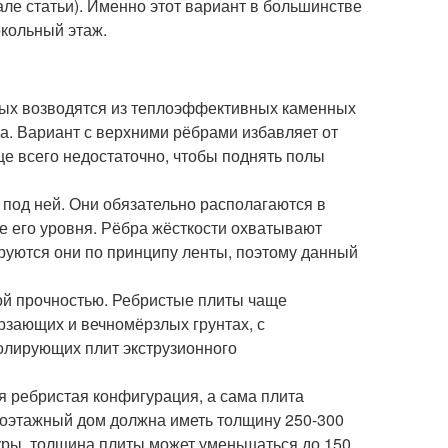
ле статьи). Именно этот вариант в большинстве
окольный этаж.
рых возводятся из теплоэффективных каменных
а. Вариант с верхними рёбрами избавляет от
е всего недостаточно, чтобы поднять полы
 под ней. Они обязательно располагаются в
ше его уровня. Рёбра жёсткости охватывают
уются они по принципу ленты, поэтому данный
кой прочностью. Ребристые плиты чаще
рзающих и вечномёрзлых грунтах, с
олирующих плит экструзионного
я ребристая конфигурация, а сама плита
дноэтажный дом должна иметь толщину 250-300
уры, толщина плиты может уменьшаться до 150,