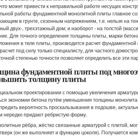
 что может привести к неправильной работе несущих констр
льной работы фундаментной монолитной плиты главное сох
кающим в грунте, сезонным напряжениям, т.е. нельзя на то
ный двух-, трехэтажный дом; и наоборот - на толстой (масс
ние. Для точного определения толщины плиты, марки бетона
ложения в теле плиты, производится расчет фундаментной 
 расчет под силу только специалисту, для частного домост
точной степенью точности позволяет определить все эти п
щина фундаментной плиты под многоэ
ньшить толщину плиты
циальном проектировании с помощью увеличения арматуры
ься экономии бетона путём уменьшения толщины монолита.
предить вероятность проскальзывания в подошве, актуально
м нередко придают ребристую форму.
олитные рёбра, жёстко связанные арматурой с плитой, мо
тверк (он же выполняет и функцию цоколя). Получается к