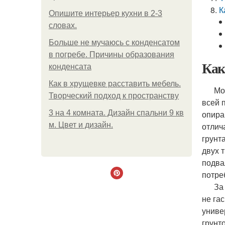
К
Опишите интерьер кухни в 2-3
словах.
Больше не мучаюсь с конденсатом
в погребе. Причины образования
Как
конденсата
Как в хрущевке расставить мебель.
Монол
Творческий подход к пространству
всей 
3 на 4 комната. Дизайн спальни 9 кв
опира
м. Цвет и дизайн.
отлич
грунт
двух 
подва
потре
За ос
не га
униве
грунт