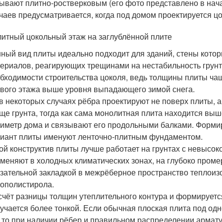
ывают плитно-ростверковым (его фото представлено в нача
чаев предусматривается, когда под домом проектируется ц
итный цокольный этаж на заглублённой плите
ный вид плиты идеально подходит для зданий, стены кото
ериалов, реагирующих трещинами на нестабильность грунт
бходимости строительства цоколя, ведь толщины плиты чащ
вого этажа выше уровня выпадающего зимой снега.
в некоторых случаях рёбра проектируют не поверх плиты, а
ще грунта, тогда как сама монолитная плита находится вы
иметр дома и связывают его продольными балками. Формир
иант плиты именуют ленточно-плитным фундаментом.
ой конструктив плиты лучше работает на грунтах с невысо
меняют в холодных климатических зонах, на глубоко проме
зательной закладкой в межрёберное пространство теплоиз
ополистирола.
счёт разницы толщин утеплительного контура и формируетс
учается более тонкой. Если обычная плоская плита под о
 то при наличии рёбер и правильном распределении армат