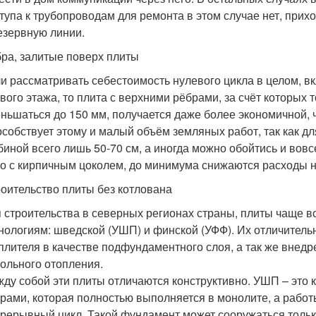
тупа к трубопроводам для ремонта в этом случае нет, прих
езервную линии.
ра, залитые поверх плиты
и рассматривать себестоимость нулевого цикла в целом, в
вого этажа, то плита с верхними рёбрами, за счёт которых
ньшаться до 150 мм, получается даже более экономичной,
собствует этому и малый объём земляных работ, так как д
биной всего лишь 50-70 см, а иногда можно обойтись и вовс
о с кирпичным цоколем, до минимума снижаются расходы н
оительство плиты без котлована
 строительства в северных регионах страны, плиты чаще в
нологиям: шведской (УШП) и финской (УФФ). Их отличител
плителя в качестве подфундаментного слоя, а так же внед
ольного отопления.
ду собой эти плиты отличаются конструктивно. УШП – это 
рами, которая полностью выполняется в монолите, а работ
рерывный цикл. Такой фундамент может сооружаться только