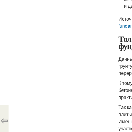
и д
Источ
funda
Тол
фун
Данны
грунт
перер
К том
бетон
практ
Так к
плиты
⇦
Именн
участ