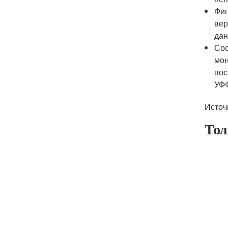
Фин
вер
дан
Сос
мон
вос
УФФ
Источ
Тол