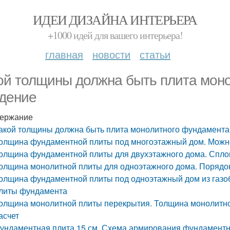
ИДЕИ ДИЗАЙНА ИНТЕРЬЕРА
+1000 идей для вашего интерьера!
главная
новости
статьи
ой толщины должна быть плита мон
дение
ержание
акой толщины должна быть плита монолитного фундамента
олщина фундаментной плиты под многоэтажный дом. Можн
олщина фундаментной плиты для двухэтажного дома. Сп
олщина монолитной плиты для одноэтажного дома. Порядок
олщина фундаментной плиты под одноэтажный дом из газо
литы фундамента
олщина монолитной плиты перекрытия. Толщина монолитно
асчет
ундаментная плита 15 см. Схема армирования фундамент