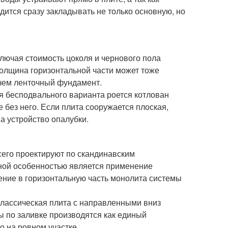
одится сразу закладывать не только основную, но
ключая стоимость цоколя и чернового пола
 толщина горизонтальной части может тоже
 чем ленточный фундамент.
ля бесподвального варианта роется котлован
е без него. Если плита сооружается плоская,
а устройство опалубки.
сего проектируют по скандинавским
ьной особенностью является применение
рение в горизонтальную часть монолита системы
классическая плита с направленными вниз
ы по заливке производятся как единый
 на ровном участке.