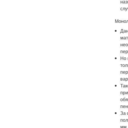
наз
слу
Монол
Дан
мат
нео
пер
Но 
тол
пер
вар
Так
при
обя
пен
За 
пол
мм,