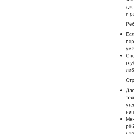
дос
и р
Рёб
Есл
пер
уме
Спо
глу
либ
Стр
Для
тех
уте
нап
Меж
рёб
неп