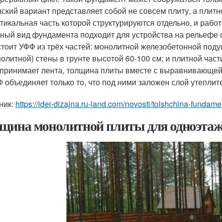
ский вариант представляет собой не совсем плиту, а плитн
тикальная часть которой структурируются отдельно, и работ
ный вид фундамента подходит для устройства на рельефе 
тоит УФФ из трёх частей: монолитной железобетонной поду
олитной) стены в грунте высотой 60-100 см; и плитной части
принимает лента, толщина плиты вместе с выравнивающей 
 объединяет только то, что под ними заложен слой утепли
ник:
https://idei-dizajna.ru-land.com/novosti/tolshchina-fundam
щина монолитной плиты для одноэтажн