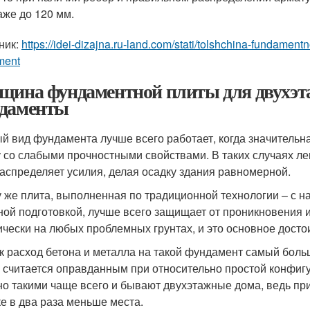
аже до 120 мм.
ник:
https://idei-dizajna.ru-land.com/stati/tolshchina-fundame
ment
щина фундаментной плиты для двухэт
даменты
й вид фундамента лучше всего работает, когда значительна
у со слабыми прочностными свойствами. В таких случаях ле
аспределяет усилия, делая осадку здания равномерной.
у же плита, выполненная по традиционной технологии – с 
ной подготовкой, лучше всего защищает от проникновения и
ически на любых проблемных грунтах, и это основное дост
ак расход бетона и металла на такой фундамент самый боль
 считается оправданным при относительно простой конфиг
о такими чаще всего и бывают двухэтажные дома, ведь при
ке в два раза меньше места.