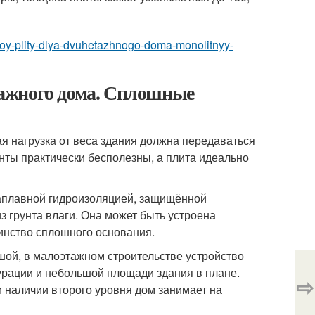
ntnoy-plity-dlya-dvuhetazhnogo-doma-monolitnyy-
ажного дома. Сплошные
я нагрузка от веса здания должна передаваться
нты практически бесполезны, а плита идеально
наплавной гидроизоляцией, защищённой
з грунта влаги. Она может быть устроена
оинство сплошного основания.
шой, в малоэтажном строительстве устройство
урации и небольшой площади здания в плане.
⇨
 наличии второго уровня дом занимает на