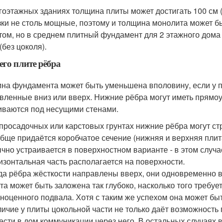
гоэтажных зданиях толщина плиты может достигать 100 см 
зки не столь мощные, поэтому и толщина монолита может б
том, но в среднем плитный фундамент для 2 этажного дома 
(без цоколя).
его плите рёбра
на фундамента может быть уменьшена вполовину, если у п
вленные вниз или вверх. Нижние рёбра могут иметь прямо
иваются под несущими стенами.
просадочных или карстовых грунтах нижние рёбра могут ст
бще придаётся коробчатое сечение (нижняя и верхняя плит
чно устраивается в поверхностном варианте - в этом случа
изонтальная часть располагается на поверхности.
да рёбра жёсткости направлены вверх, они одновременно 
та может быть заложена так глубоко, насколько того требуе
ноценного подвала. Хотя с таким же успехом она может бы
ичие у плиты цокольной части не только даёт возможность 
ести в дом коммуникации через него. В остальных случаях в