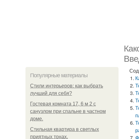
Как
Вве
Сод
Популярные материалы
К
Т
Стили интерьеров: как выбрать
Т
лучший для себя?
Т
Гостевая комната 17, 6 м 2 с
Т
санузлом при спальне в частном
п
доме.
Т
Стильная квартира в светлых
р
приятных тонах.
Ф