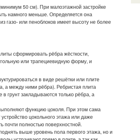
(минимум 50 см). При малоэтажной застройке
ыть намного меньше. Определяется она
из газо- или пеноблоков имеет высоту не более
литы сформировать рёбра жёсткости,
угольную или трапециевидную форму, и
руктурироваться в виде решётки или плите
а, а между ними рёбра). Ребристая плита
е в грунт закладываются только рёбра, а
выполняют функцию цоколя. При этом сама
т устройство цокольного этажа или даже
ть почти полностью поверхностной.
поднять выше уровень пола первого этажа, но и
воды устраивают прямо в плите, а так как