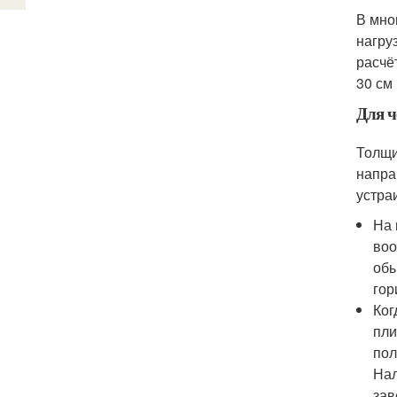
В мно
нагру
расчё
30 см 
Для ч
Толщи
напра
устра
На 
воо
обы
гор
Ког
пли
пол
Нал
зав