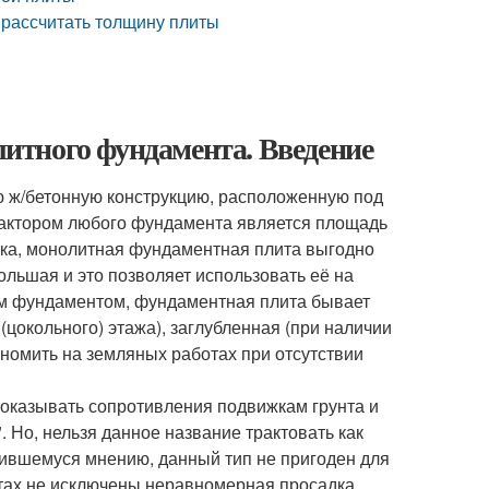
 рассчитать толщину плиты
итного фундамента. Введение
ж/бетонную конструкцию, расположенную под
фактором любого фундамента является площадь
узка, монолитная фундаментная плита выгодно
большая и это позволяет использовать её на
ным фундаментом, фундаментная плита бывает
(цокольного) этажа), заглубленная (при наличии
ономить на земляных работах при отсутствии
казывать сопротивления подвижкам грунта и
 Но, нельзя данное название трактовать как
жившемуся мнению, данный тип не пригоден для
унтах не исключены неравномерная просадка