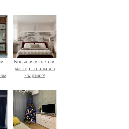
ым
Большая и светлая
мастер - спальня в
ром
квартире!
б