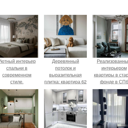
Уютный интерьер
Деревянный
Реализованн
спальни в
потолок и
интерьером
современном
выразительная
квартиры в ста
стиле.
плитка: квартира 62
фонде в СП
м в Москве.
делимся.