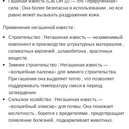
Гашеная известь (Ca( OH )2) — это «прирученная»
сила : Она более безопасна в использовании , но все
равно может вызывать раздражение кожи.
Применение негашеной извести :
Строительство : Негашеная известь — незаменимый
компонент в производстве штукатурных материалов ,
силикатных кирпичей , шлакобетона , красочных
веществ.
Зимнее строительство : Негашеная известь —
«волшебная палочка» для зимнего строительства.
При гашении она выделяет тепло , что позволяет
поддерживать температуру смеси в период
затвердения.
Сельское хозяйство : Негашеная известь —
«волшебный эликсир» для почвы. Она понижает
кислотность , борется с вредителями , предотвращает
появление болезней , подкармливает животных.