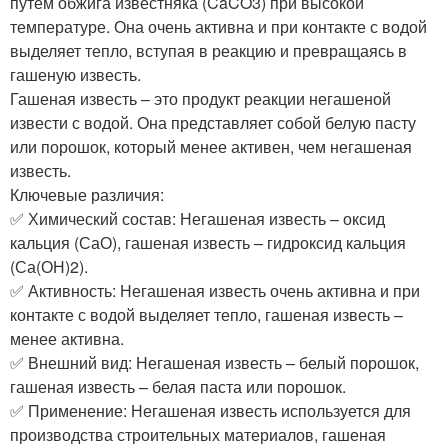
путем обжига известняка (CaCO3) при высокой
температуре. Она очень активна и при контакте с водой
выделяет тепло, вступая в реакцию и превращаясь в
гашеную известь.
Гашеная известь – это продукт реакции негашеной
извести с водой. Она представляет собой белую пасту
или порошок, который менее активен, чем негашеная
известь.
Ключевые различия:
✅ Химический состав: Негашеная известь – оксид
кальция (СаО), гашеная известь – гидроксид кальция
(Са(ОН)2).
✅ Активность: Негашеная известь очень активна и при
контакте с водой выделяет тепло, гашеная известь –
менее активна.
✅ Внешний вид: Негашеная известь – белый порошок,
гашеная известь – белая паста или порошок.
✅ Применение: Негашеная известь используется для
производства строительных материалов, гашеная