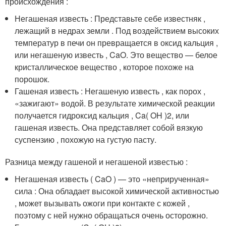
происхождения :
Негашеная известь : Представьте себе известняк ,
лежащий в недрах земли . Под воздействием высоких
температур в печи он превращается в оксид кальция ,
или негашеную известь , CaO. Это вещество — белое
кристаллическое вещество , которое похоже на
порошок.
Гашеная известь : Негашеную известь , как порох ,
«зажигают» водой. В результате химической реакции
получается гидроксид кальция , Ca( OH )2, или
гашеная известь. Она представляет собой вязкую
суспензию , похожую на густую пасту.
Разница между гашеной и негашеной известью :
Негашеная известь ( CaO ) — это «неприрученная»
сила : Она обладает высокой химической активностью
, может вызывать ожоги при контакте с кожей ,
поэтому с ней нужно обращаться очень осторожно.