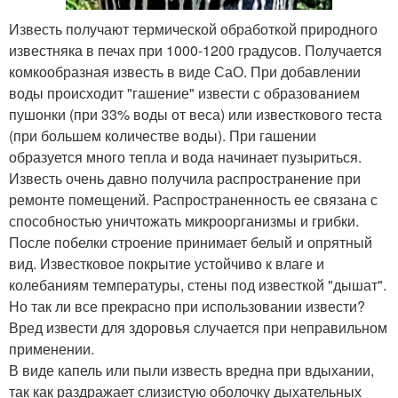
Известь получают термической обработкой природного
известняка в печах при 1000-1200 градусов. Получается
комкообразная известь в виде СаО. При добавлении
воды происходит "гашение" извести с образованием
пушонки (при 33% воды от веса) или известкового теста
(при большем количестве воды). При гашении
образуется много тепла и вода начинает пузыриться.
Известь очень давно получила распространение при
ремонте помещений. Распространенность ее связана с
способностью уничтожать микроорганизмы и грибки.
После побелки строение принимает белый и опрятный
вид. Известковое покрытие устойчиво к влаге и
колебаниям температуры, стены под известкой "дышат".
Но так ли все прекрасно при использовании извести?
Вред извести для здоровья случается при неправильном
применении.
В виде капель или пыли известь вредна при вдыхании,
так как раздражает слизистую оболочку дыхательных