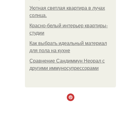
Уютная светлая квартира в лучах
солнца.
Красно-белый интерьер квартиры-
студии
Как выбрать идеальный материал
для пола на кухне
Сравнение Сандиммун Неорал с
другими иммуносупрессорами