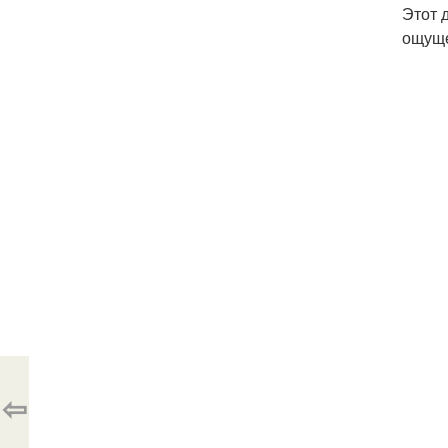
Этот 
ощуще
⇦