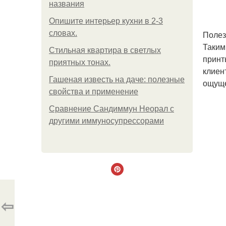
названия
Опишите интерьер кухни в 2-3
словах.
Полез
Таким
Стильная квартира в светлых
принт
приятных тонах.
клиен
Гашеная известь на даче: полезные
ощуще
свойства и применение
Сравнение Сандиммун Неорал с
другими иммуносупрессорами
⇦