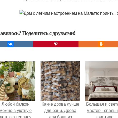
авилось? Поделитесь с друзьями!
Любой балкон
Какие дрова лучше
Большая и свет
можно в уютную
для бани. Дрова
мастер - спальн
летнюю террасу
для бани из
квартире!