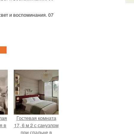
лая
Гостевая комната
я в
17, 6 м 2 с санузлом
при спальне в