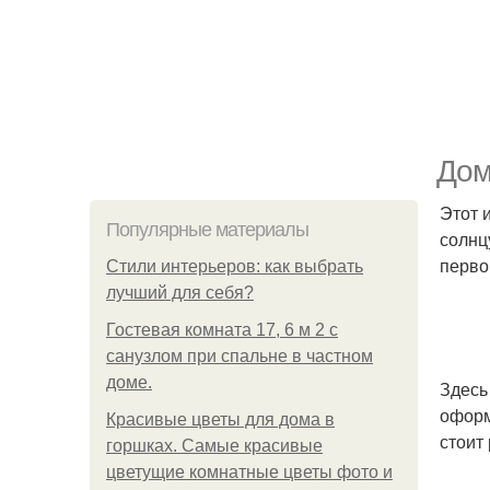
Дом
Этот 
Популярные материалы
солнц
перво
Стили интерьеров: как выбрать
лучший для себя?
Гостевая комната 17, 6 м 2 с
санузлом при спальне в частном
доме.
Здесь
оформ
Красивые цветы для дома в
стоит
горшках. Самые красивые
цветущие комнатные цветы фото и