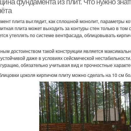
щина фундамента из плит. Что нужно знат
чёта
мент плита выглядит, как сплошной монолит, параметры ко
итная плита может выходить за контуры стен только в том 
ется утеплять по системе вентфасада, облицовывать кирпи
ным достоинством такой конструкции является максималь
 устойчивой даже в условиях сейсмической нестабильности
гурацию, обязательно учитывая вид и прочностные характер
блицовки цоколя кирпичом плиту можно сделать на 10 см б