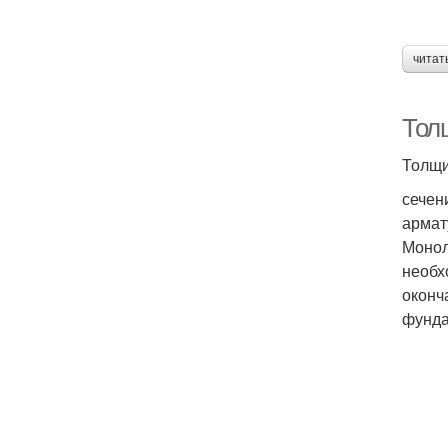
читат
Тол
Толщи
сечен
армат
Монол
необх
оконч
фунда