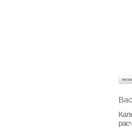
читат
Вас
Кал
рас