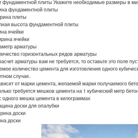
т фундаментной плиты Укажите необходимые размеры в м
лина фундаментной плиты
ирина плиты
олная высота фундаментной плиты
лина ячейки
ирина ячейки
иаметр арматуры
оличество горизонтальных рядов арматуры
расчет арматуры вам не требуется, то оставьте это поле пус
емое количество цемента для изготовления одного кубичес
етном случае.
ависит от марки цемента, желаемой марки получаемого бет
колько требуется мешков цемента на 1 кубический метр бето
ес одного мешка цемента в килограммах
олщина доски для опалубки
ирина доски
ина доски