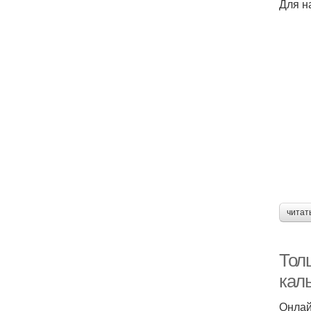
Для н
читат
Тол
кал
Онлай