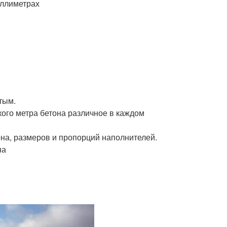
иллиметрах
тым.
кого метра бетона различное в каждом
она, размеров и пропорций наполнителей.
на