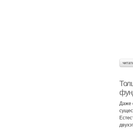
читат
Тол
фун
Даже 
сущес
Естес
двухэ