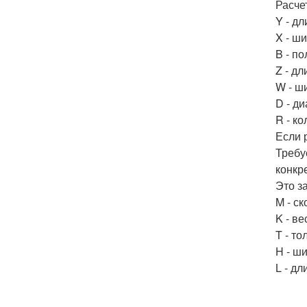
Расче
Y - д
X - ш
B - п
Z - д
W - ш
D - д
R - к
Если 
Требу
конкр
Это з
M - с
K - в
T - т
H - ш
L - дл