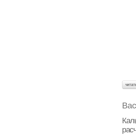
читат
Вас
Кал
рас