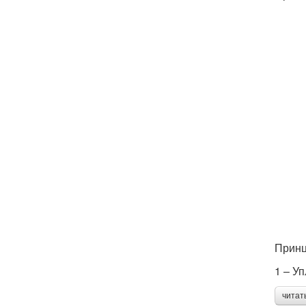
Принц
1 – У
читат