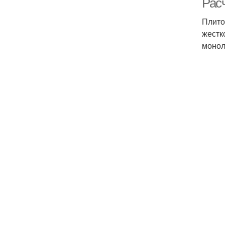
Рас
Плито
жестк
монол