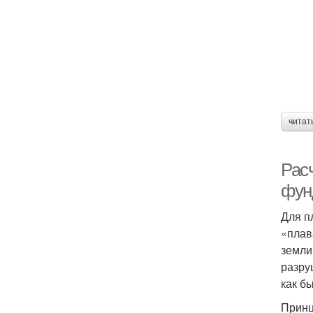
читат
Рас
фун
Для п
«плав
земли
разру
как б
Принц