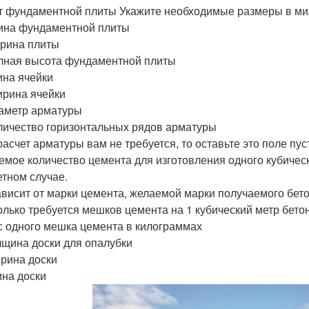
т фундаментной плиты Укажите необходимые размеры в м
лина фундаментной плиты
ирина плиты
олная высота фундаментной плиты
лина ячейки
ирина ячейки
иаметр арматуры
оличество горизонтальных рядов арматуры
расчет арматуры вам не требуется, то оставьте это поле пус
емое количество цемента для изготовления одного кубичес
етном случае.
ависит от марки цемента, желаемой марки получаемого бет
колько требуется мешков цемента на 1 кубический метр бето
ес одного мешка цемента в килограммах
олщина доски для опалубки
ирина доски
ина доски