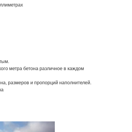
иллиметрах
тым.
кого метра бетона различное в каждом
она, размеров и пропорций наполнителей.
на