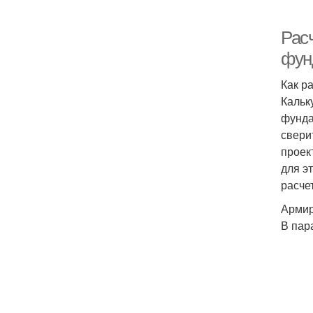
Рас
фун
Как р
Кальк
фунда
свери
проек
для э
расче
Арми
В пар