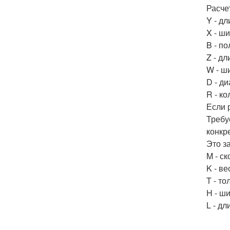
Расче
Y - д
X - ш
B - п
Z - д
W - ш
D - д
R - к
Если 
Требу
конкр
Это з
M - с
K - в
T - т
H - ш
L - дл