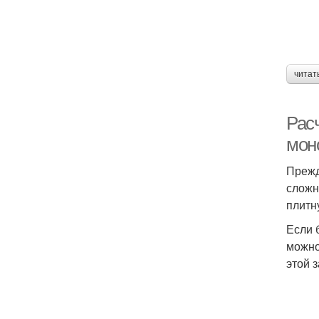
читат
Рас
мон
Прежд
сложн
плитн
Если 
можно
этой 