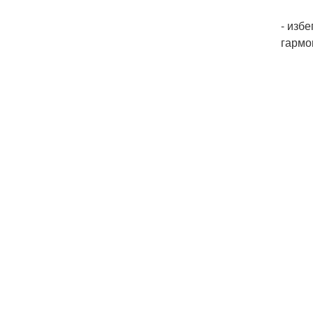
- изб
гармо