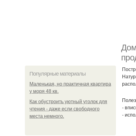
Дом
про
Постр
Популярные материалы
Натур
распо
Маленькая, но практичная квартира
у моря 48 кв.
Полез
Как обустроить уютный уголок для
- впи
чтения - даже если свободного
- исп
места немного.