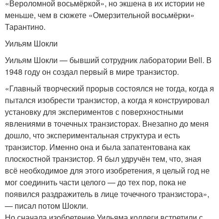
«Вероломной восьмёркой», но экшена в их истории не
меньше, чем в сюжете «Омерзительной восьмёрки»
Тарантино.
Уильям Шокли
Уильям Шокли — бывший сотрудник лаборатории Bell. В
1948 году он создал первый в мире транзистор.
«Главный творческий прорыв состоялся не тогда, когда я
пытался изобрести транзистор, а когда я конструировал
установку для экспериментов с поверхностными
явлениями в точечных транзисторах. Внезапно до меня
дошло, что экспериментальная структура и есть
транзистор. Именно она и была запатентована как
плоскостной транзистор. Я был удручён тем, что, зная
всё необходимое для этого изобретения, я целый год не
мог соединить части целого — до тех пор, пока не
появился раздражитель в лице точечного транзистора»,
— писал потом Шокли.
Но сначала изобретение Уильяма коллеги встретили с