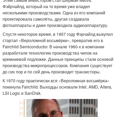
Этим самым инвестором стал Шерман Миллс
Фэйрчайлд, который на то время уже владел
несколькими производствами. Одна из его компаний
проектировала самолёты, другая создавала
фотоаппараты и даже производила аудиоаппаратуру.
Спустя некоторое время, в 1957 году Фэрчайлд выкупил
стартап «Вероломной восьмёрки», превратив его в
Fairchild Semiconductor. В начале 1960-х в компании
разработали технологию производства чипов на
кремниевой подложке. Данные принципы стали основой
производства микропроцессоров. Компания существует
до сих пор и по сей день производит транзисторы.
К 1970 году практически вся «Вероломная восьмёрка»
покинула Fairchild. Выходцы основали Intel, AMD, Altera,
LSI Logic и SanDisk.