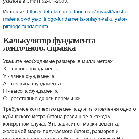
указана в СНиП 52-01-2003.
Источник:
https://idei-dizajna.ru-land.com/novosti/raschet-
materialov-dlya-plitnogo-fundamenta-onlayn-kalkulyator-
plitnogo-fundamenta
Калькулятор фундамента
ленточного. справка
Укажите необходимые размеры в миллиметрах
X - ширина фундамента
Y - длина фундамента
A - толщина фундамента
H - высота фундамента
C - расстояние до оси перемычки
Требуемое количество цемента для изготовления одного
кубического метра бетона различное в каждом
конкретном случае.Это зависит от марки цемента,
желаемой марки получаемого бетона, размеров и
пропорций наполнителей.Указывается в мешках.Не