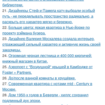
библиотеки.
21.
Дизайнеры Стеф и Памела катч выбрали особый
путь - не переделывать пространство радикально, а
раскрыть его характер мягко и бережно.
22.
Больше цвета: яркая квартира в Нью-йорке по
проекту рэймана бузера.
23.
Дизайнер Валерия Москалева создала интерьер,
отражающий сильный характер и активную жизнь своей
заказчицы.
24.
Огромная черная лестница и 400 000 кирпичей:
книжный магазин в Китае.
25.
Аэропорт с "Воздушной" крышей в Камбодже от
Foster + Partners.
26.
До/после ванной комнаты в хрущёвке.
27.
Современная квартира с нотами mid - Century в
Москве.
28.
Дом 1950-х годов в Беверли - хиллс сохранил
подлинный дух эпохи.