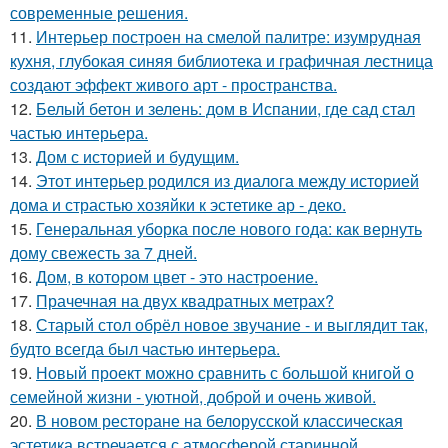
современные решения.
11.
Интерьер построен на смелой палитре: изумрудная
кухня, глубокая синяя библиотека и графичная лестница
создают эффект живого арт - пространства.
12.
Белый бетон и зелень: дом в Испании, где сад стал
частью интерьера.
13.
Дом с историей и будущим.
14.
Этот интерьер родился из диалога между историей
дома и страстью хозяйки к эстетике ар - деко.
15.
Генеральная уборка после нового года: как вернуть
дому свежесть за 7 дней.
16.
Дом, в котором цвет - это настроение.
17.
Прачечная на двух квадратных метрах?
18.
Старый стол обрёл новое звучание - и выглядит так,
будто всегда был частью интерьера.
19.
Новый проект можно сравнить с большой книгой о
семейной жизни - уютной, доброй и очень живой.
20.
В новом ресторане на белорусской классическая
эстетика встречается с атмосферой старинной