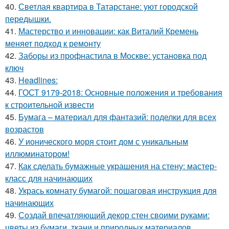
40.
Светлая квартира в Татарстане: уют городской
передышки.
41.
Мастерство и инновации: как Виталий Кремень
меняет подход к ремонту
42.
Заборы из профнастила в Москве: установка под
ключ
43.
Headlines:
44.
ГОСТ 9179-2018: Основные положения и требования
к строительной извести
45.
Бумага – материал для фантазий: поделки для всех
возрастов
46.
У ионического моря стоит дом с уникальным
иллюминатором!
47.
Как сделать бумажные украшения на стену: мастер-
класс для начинающих
48.
Укрась комнату бумагой: пошаговая инструкция для
начинающих
49.
Создай впечатляющий декор стен своими руками:
цветы из бумаги, ткани и природных материалов