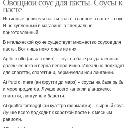
Овощной соус для пасты. Соусы к
пасте
Истинные ценители пасты знают: главное в пасте – соус.
И не купленный в магазине, а специально
приготовленный.
В итальянской кухне существует множество соусов для
пасты. Вот лишь некоторые из них.
Aglio e olio (альо э олио) – соус на базе раздавленных
долек чеснока и перца пеперончино. Идеально подходит
для спагетти, спагеттини, вермичелли или лингвини.
Ai frutti di mare (аи фрутти ди марэ) – соусы на базе рыбы
и морепродуктов. Лучше всего капелли д’анджело,
спагетти, лингуине и баветти.
Ai quattro formaggi (аи куаттро формаджи) – сырный соус.
Лучше всего подходит к короткой пасте и к мясным
равиоли.