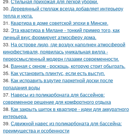
29.
Стильная прихожая для легкой уборки.
30.
Деревянный стеллаж всегда добавляет интерьеру
тепла и уюта.
31.
Квартира в доме советской эпохи в Минске.
32.
Эта квартира в Милане - тонкий пример того, как
личный вкус формирует атмосферу дома.
33.
На острове лидо, где воздух наполнен атмосферой
кинофестиваля, появилась уникальная вилла -
переосмысленный модерн глазами современности.
34.
Ванная с окном - роскошь, которую стоит обыграть.
35.
Как установить плинтус, если есть выступ.
36.
Как исправить вздутие паркетной доски после
попадания воды
37.
Навесы из поликарбоната для бассейнов:
современное решение для комфортного отдыха
38.
Как закрыть щиток в квартире - идеи для аккуратного
интерьера.
39.
Сдвижной навес из поликарбоната для бассейна:
преимущества и особенности