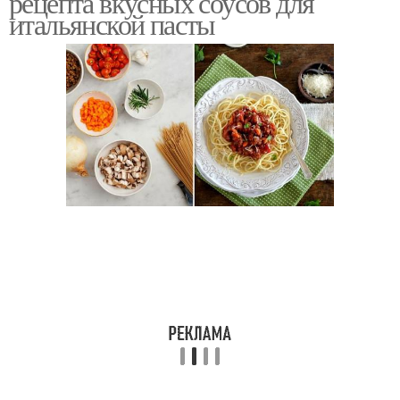
рецепта вкусных соусов для
итальянской пасты
Спагетти с соусом
Готовые соусы
Соусы для пасты
Соусы к пасте
Сметанный соус
Соус для макарон
Томатный соус