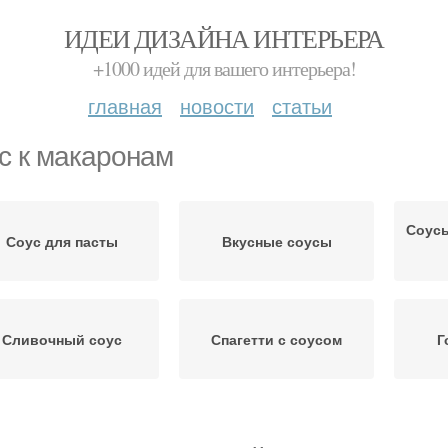
ИДЕИ ДИЗАЙНА ИНТЕРЬЕРА
+1000 идей для вашего интерьера!
главная
новости
статьи
с к макаронам
Соусы
Соус для пасты
Вкусные соусы
Сливочный соус
Спагетти с соусом
Г
Соусы к пасте
Сметанный соус
Со