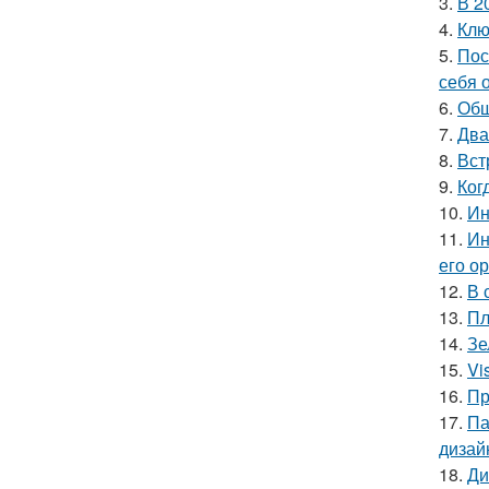
3.
В 2
4.
Клю
5.
Пос
себя 
6.
Общ
7.
Два
8.
Вст
9.
Ког
10.
Ин
11.
Ин
его о
12.
В 
13.
Пл
14.
Зе
15.
Vi
16.
Пр
17.
Па
дизай
18.
Ди