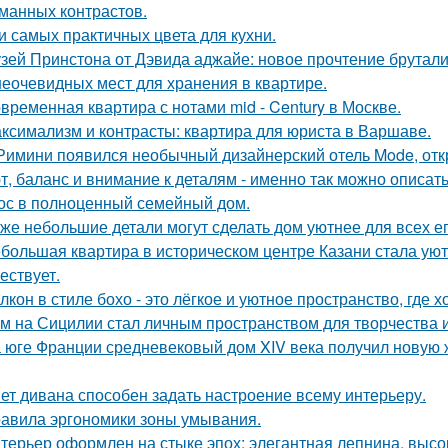
манных контрастов.
и самых практичных цвета для кухни.
зей Принстона от Дэвида аджайе: новое прочтение брутали
неочевидных мест для хранения в квартире.
временная квартира с нотами mid - Century в Москве.
ксимализм и контрасты: квартира для юриста в Варшаве.
Римини появился необычный дизайнерский отель Mode, откр
т, баланс и внимание к деталям - именно так можно описат
ос в полноценный семейный дом.
же небольшие детали могут сделать дом уютнее для всех ег
большая квартира в историческом центре Казани стала ую
ествует.
лкон в стиле бохо - это лёгкое и уютное пространство, где 
м на Сицилии стал личным пространством для творчества и
 юге Франции средневековый дом XIV века получил новую 
ет дивана способен задать настроение всему интерьеру.
авила эргономики зоны умывания.
терьер оформлен на стыке эпох: элегантная лепнина, высок