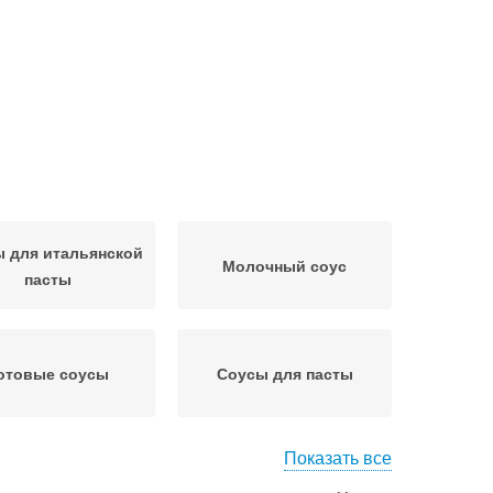
 для итальянской
Молочный соус
пасты
отовые соусы
Соусы для пасты
Показать все
ус для макарон
Томатный соус