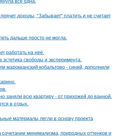
тянула всё одна.
прячет доходы, "Забывает" платить и не считает
петь дальше просто не могла.
ет работать на неё.
а эстетика свободы и эксперимента.
ли марокканский кобальтово - синий, дополнили
карино.
ов.
о заняли всю квартиру - от прихожей до ванной.
тся в отдых.
ьные материалы легли в основу проекта
 сочетании минимализма, природных оттенков и