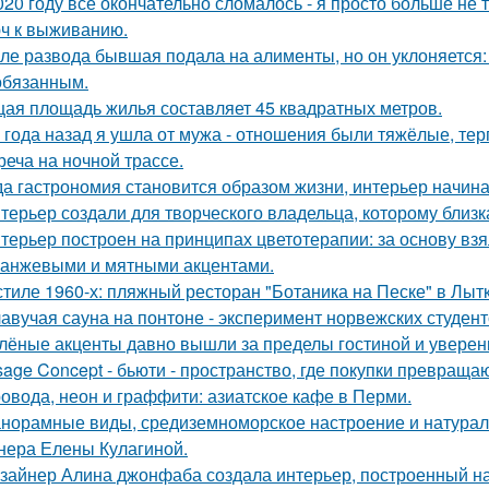
020 году всё окончательно сломалось - я просто больше не 
ч к выживанию.
ле развода бывшая подала на алименты, но он уклоняется: 
обязанным.
ая площадь жилья составляет 45 квадратных метров.
 года назад я ушла от мужа - отношения были тяжёлые, тер
реча на ночной трассе.
да гастрономия становится образом жизни, интерьер начина
терьер создали для творческого владельца, которому близк
терьер построен на принципах цветотерапии: за основу взя
ранжевыми и мятными акцентами.
стиле 1960-х: пляжный ресторан "Ботаника на Песке" в Лыт
авучая сауна на понтоне - эксперимент норвежских студент
лёные акценты давно вышли за пределы гостиной и уверенн
sage Concept - бьюти - пространство, где покупки превращаю
овода, неон и граффити: азиатское кафе в Перми.
норамные виды, средиземноморское настроение и натурал
нера Елены Кулагиной.
зайнер Алина джонфаба создала интерьер, построенный на