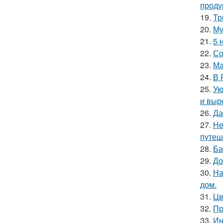
проду
19.
Тр
20.
Му
21.
5 
22.
Со
23.
Ма
24.
В 
25.
Ую
и выр
26.
Да
27.
Не
путеш
28.
Ба
29.
До
30.
На
дом.
31.
Цв
32.
Пр
33.
Ин