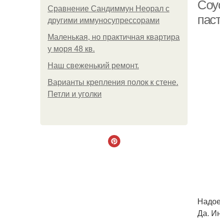
Соу
Сравнение Сандиммун Неорал с
пас
другими иммуносупрессорами
Маленькая, но практичная квартира
у моря 48 кв.
Наш свеженький ремонт.
Варианты крепления полок к стене.
Петли и уголки
Надое
Да. И