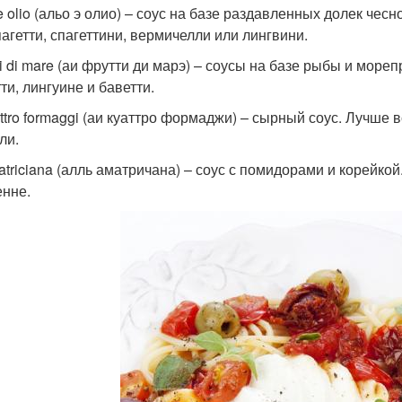
 e olio (альо э олио) – соус на базе раздавленных долек че
пагетти, спагеттини, вермичелли или лингвини.
tti di mare (аи фрутти ди марэ) – соусы на базе рыбы и мор
ти, лингуине и баветти.
attro formaggi (аи куаттро формаджи) – сырный соус. Лучше 
ли.
matriciana (алль аматричана) – соус с помидорами и корейкой
енне.