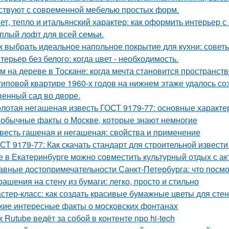
ствуют с современной мебелью простых форм.
ет, тепло и итальянский характер: как оформить интерьер с
плый лофт для всей семьи.
к выбрать идеальное напольное покрытие для кухни: совет
терьер без белого: когда цвет - необходимость.
м на дереве в Тоскане: когда мечта становится пространств
типовой квартире 1960-х годов на нижнем этаже удалось со
венный сад во дворе.
лотая негашеная известь ГОСТ 9179-77: основные характе
обычные факты о Москве, которые знают немногие
весть гашеная и негашеная: свойства и применение
СТ 9179-77: Как скачать стандарт для строительной извести
е в Екатеринбурге можно совместить культурный отдых с а
авные достопримечательности Санкт-Петербурга: что посмо
рашения на стену из бумаги: легко, просто и стильно
стер-класс: как создать красивые бумажные цветы для стен
кие интересные факты о московских фонтанах
к Rutube ведёт за собой в контенте про hi-tech