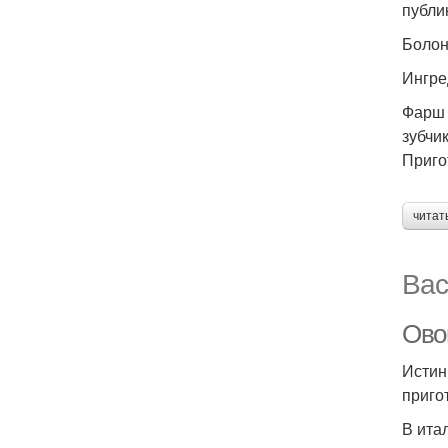
публи
Болон
Ингре
Фарш 
зубчи
Приго
читат
Вас
Ово
Истин
приго
В ита