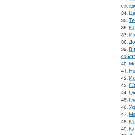
сосед
34.
Цв
35.
Тё
36.
Ка
37.
Ин
38.
До
39.
В 
собст
40.
Мо
41.
Не
42.
Из
43.
ГО
44.
Гд
45.
Гл
46.
Ук
47.
Ма
48.
Ка
49.
Ка