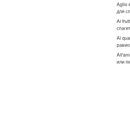
Aglio
для с
Ai fru
спагет
Ai qu
равио
All'a
или п