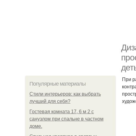
Диз
про
дет
При р
Популярные материалы
контр
прост
Стили интерьеров: как выбрать
худож
лучший для себя?
Гостевая комната 17, 6 м 2 с
санузлом при спальне в частном
доме.